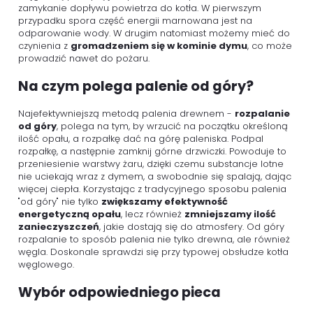
zamykanie dopływu powietrza do kotła. W pierwszym
przypadku spora część energii marnowana jest na
odparowanie wody. W drugim natomiast możemy mieć do
czynienia z
gromadzeniem się w kominie dymu
, co może
prowadzić nawet do pożaru.
Na czym polega palenie od góry?
Najefektywniejszą metodą palenia drewnem -
rozpalanie
od góry
, polega na tym, by wrzucić na początku określoną
ilość opału, a rozpałkę dać na górę paleniska. Podpal
rozpałkę, a następnie zamknij górne drzwiczki. Powoduje to
przeniesienie warstwy żaru, dzięki czemu substancje lotne
nie uciekają wraz z dymem, a swobodnie się spalają, dając
więcej ciepła. Korzystając z tradycyjnego sposobu palenia
"od góry" nie tylko
zwiększamy efektywność
energetyczną opału
, lecz również
zmniejszamy ilość
zanieczyszczeń
, jakie dostają się do atmosfery. Od góry
rozpalanie to sposób palenia nie tylko drewna, ale również
węgla. Doskonale sprawdzi się przy typowej obsłudze kotła
węglowego.
Wybór odpowiedniego pieca