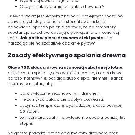
Wybór odpowiedniego pieca
O czym należy pamiętać, paląc drewnem?
Drewno wciąż jest jednym z najpopularniejszych rodzajów
paliw stałych. Jego cena jest stosunkowo niska, a
odpowiedni sposób palenia sprawia, że do atmosfery
substancje szkodliwe dostają się wyłącznie w niewielkiej
ilości.
Jak palić w piecu drewnem efektywnie
i nie
narażając się na szkodliwe działanie pyłów?
Zasady efektywnego spalania drewna
Około 70% składu drewna stanowią substancje lotne
,
dzięki czemu spala się ono w krótkim czasie, a dodatkowo
bardzo intensywnie, oddając dużo ciepła. Niemniej jednak
musimy pamiętać, aby:
palić wyłącznie sezonowanym drewnem,
nie zamykać całkowicie dopływ powietrza,
utrzymać temperaturę wychodzącej z kotła powyżej
60 stopni,
temperatura spalin na wylocie nie spadła poniżej 150
stopni.
Najgorszą praktyką jest palenie mokrym drewnem oraz