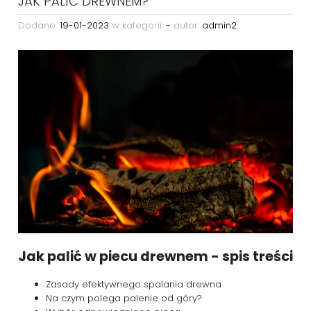
JAK PALIĆ DREWNEM?
Dodano:
19-01-2023
w kategorii:
-
autor:
admin2
Jak palić w piecu drewnem - spis treści
Zasady efektywnego spalania drewna
Na czym polega palenie od góry?