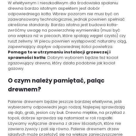
W efektywnym i nieszkodliwym dla środowiska spalaniu
drewna bardzo istotnym aspektem jest dobór
odpowiedniego kotła. Wbrew pozorom nie musi być on
zaawansowany technologicznie, jednak powinien spełniać
określone standardy. Bardzo istotna jest budowa kotła-
zwróćmy uwagę na powierzchnię wymiennika (musi być
ona większa niż w piecach, które spalają węgiel czysto) czy
ruszt żeliwny. W
piecu
powinien występować naturalny ciąg,
zapewniający dopływ odpowiedniej ilości powietrza.
Pomaga to w utrzymaniu instalacji grzewczej i
sprawności kotła
. Dobrym wyborem będzie też kocioł
zgazowujący drewno, który działa podobnie jak kocioł
gazowy.
O czym należy pamiętać, paląc
drewnem?
Palenie drewnem będzie jeszcze bardziej efektywne, jeśli
wybierzemy odpowiedni jego rodzaj. Najlepiej sprawdzają
się dąb, grab, jesion czy buk. Drewno miękkie, na przykład z
topoli, dobrze sprawdza się natomiast w roli rozpałki.
Używamy wyłącznie drewna z drzew liściastych, które nie
zawiera żywicy i pali się równo. Palenie drewnem drzew
iglastych może przełożyć się na większe zanieczyszczenie