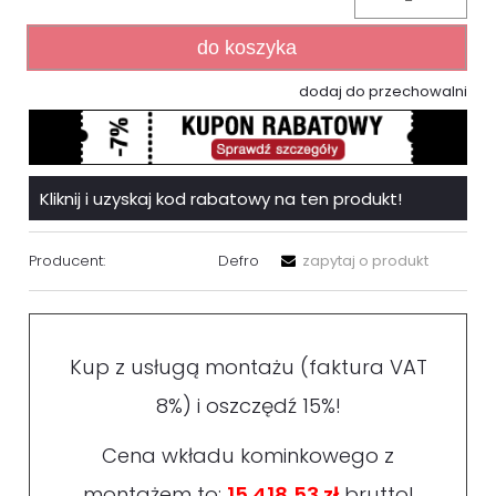
do koszyka
dodaj do przechowalni
Kliknij i uzyskaj kod rabatowy na ten produkt!
Producent:
Defro
zapytaj o produkt
Kup z usługą montażu (faktura VAT
8%) i oszczędź 15%!
Cena wkładu kominkowego z
montażem to:
15 418,53 zł
brutto!