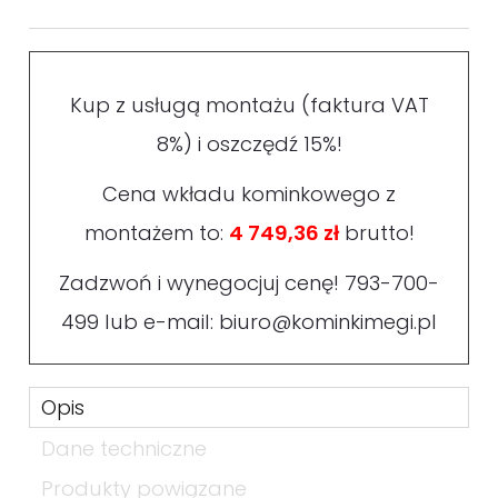
Kup z usługą montażu (faktura VAT
8%) i oszczędź 15%!
Cena wkładu kominkowego z
montażem to:
4 749,36 zł
brutto!
Zadzwoń i wynegocjuj cenę!
793-700-
499
lub e-mail:
biuro@kominkimegi.pl
Opis
Dane techniczne
Produkty powiązane