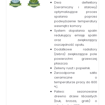
Dwa deflektory
(ceramiczny i stalowy)
optymalizujące proces
spalania poprzez
podwyższenie temperatury
wewnątrz komory.
System dopalania spalin
redukujący emisję spalin
oraz zwiększający
oszczędność opału.
Dodatkowe radiatory
(żebra) zwiększające pole
powierzchni grzewczej
płaszcza.
Żeliwny ruszt i popielnik.
Żaroodporne szkło
ceramiczne o
temperaturze pracy do 800
°C.
Paliwo: sezonowane
drewno drzew liściastych
(buk, brzoza, grab) o