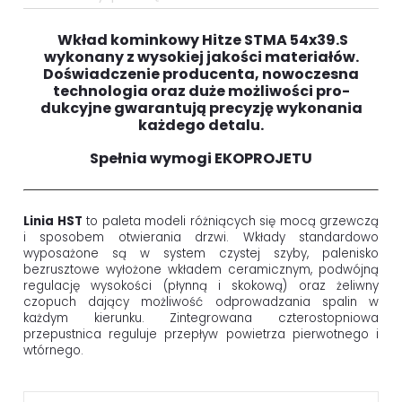
Wkład kominkowy Hitze STMA 54x39.S
wykonany z wysokiej jakości materiałów.
Doświadczenie producenta, nowoczesna
technologia oraz duże możliwości pro­
dukcyjne gwarantują precyzję wykonania
każdego detalu.
Spełnia wymogi EKOPROJETU
Linia HST
to paleta modeli różniących się mocą grzewczą
i sposobem otwierania drzwi. Wkłady standardowo
wyposażone są w system czystej szyby, palenisko
bezrusztowe wyłożone wkładem ceramicznym, podwójną
regulację wysokości (płynną i skokową) oraz żeliwny
czopuch dający możliwość odprowadzania spalin w
każdym kierunku. Zintegrowana czterostopniowa
przepustnica reguluje przepływ powietrza pierwotnego i
wtórnego.