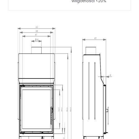
wilgotności <20%.