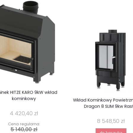
inek HITZE KARO 9kW wkład
kominkowy
Wkład Kominkowy Powietrzn
Dragon 8 SLIM 9kw Ras
4 420,40 zł
8 548,50 zł
Cena regularna:
5 140,00 zł
do koszyka