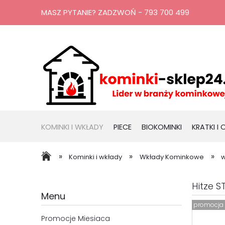
MASZ PYTANIE? ZADZWOŃ - 793 700 499
KOMINKI I WKŁADY
PIECE
BIOKOMINKI
KRATKI I
RURY, KOMINY
PROMOCJE
»
»
»
Kominki i wkłady
Wkłady Kominkowe
w
Hitze S
Menu
promocja
Promocje Miesiaca