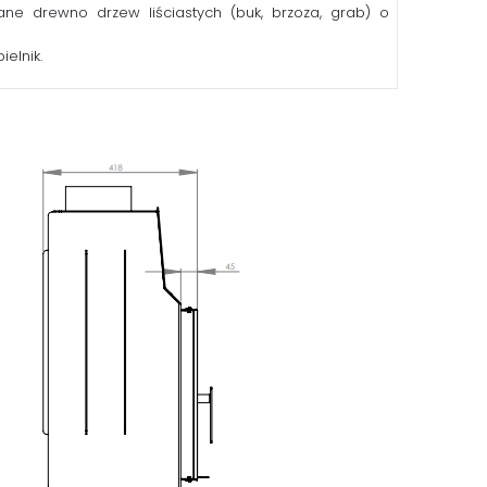
ane drewno drzew liściastych (buk, brzoza, grab) o
ielnik.