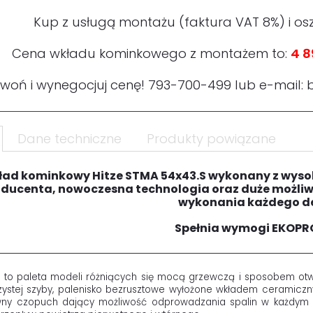
Kup z usługą montażu (faktura VAT 8%) i os
Cena wkładu kominkowego z montażem to:
4 8
woń i wynegocjuj cenę!
793-700-499
lub e-mail:
Dane techniczne
Produkty powiązane
ad kominkowy Hitze STMA 54x43.S wykonany z wysok
ducenta, nowoczesna technologia oraz duże możliwo
wykonania każdego de
Spełnia wymogi EKOP
T
to paleta modeli różniących się mocą grzewczą i sposobem ot
ystej szyby, palenisko bezrusztowe wyłożone wkładem ceramiczn
iwny czopuch dający możliwość odprowadzania spalin w każdym k