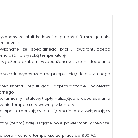
wykonany ze stali kotłowej o grubości 3 mm gatunku
N 10028-2.
wykonane ze specjalnego profilu gwarantującego
zymałość na wysoką temperaturę.
 wyłożona akubem, wyposażona w system dopalania
a wkładu wyposażona w przepustnicę dolotu zimnego
rzepustnica regulująca doprowadzanie powietrza
órnego.
ceramiczny i stalowy) optymalizujące proces spalania
zenie temperatury wewnątrz komory.
 spalin redukujący emisję spalin oraz zwiększający
u.
ory (żebra) zwiększające pole powierzchni grzewczej
o ceramiczne o temperaturze pracy do 800 °C.