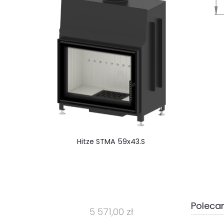
Hitze STMA 59x43.S
Polecan
5 571,00 zł