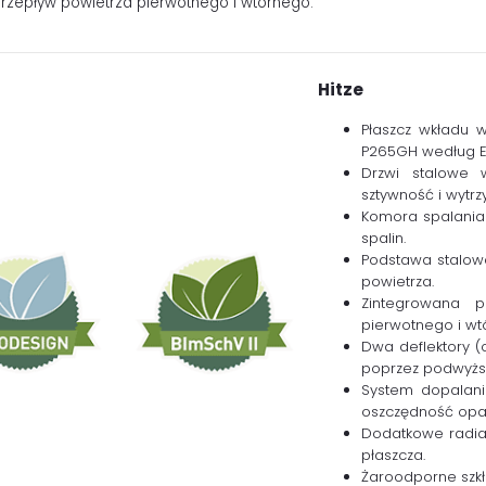
przepływ powietrza pierwotnego i wtórnego.
Hitze
Płaszcz wkładu 
P265GH według E
Drzwi stalowe 
sztywność i wytr
Komora spalania
spalin.
Podstawa stalow
powietrza.
Zintegrowana p
pierwotnego i wt
Dwa deflektory (
poprzez podwyżs
System dopalania
oszczędność opał
Dodatkowe radiat
płaszcza.
Żaroodporne szkł