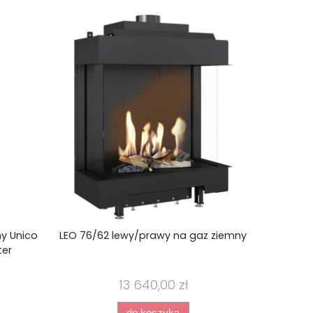
y Unico
LEO 76/62 lewy/prawy na gaz ziemny
SPARTHER
ter
prawo
13 640,00 zł
do koszyka