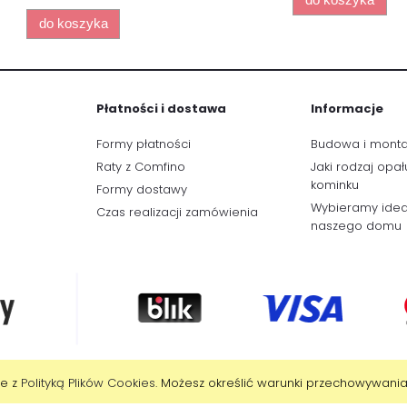
do koszyka
Płatności i dostawa
Informacje
Formy płatności
Budowa i mont
Raty z Comfino
Jaki rodzaj opał
kominku
Formy dostawy
Wybieramy idea
Czas realizacji zamówienia
naszego domu
ie z
Polityką Plików Cookies
. Możesz określić warunki przechowywania
Sklep internetowy Shoper.pl