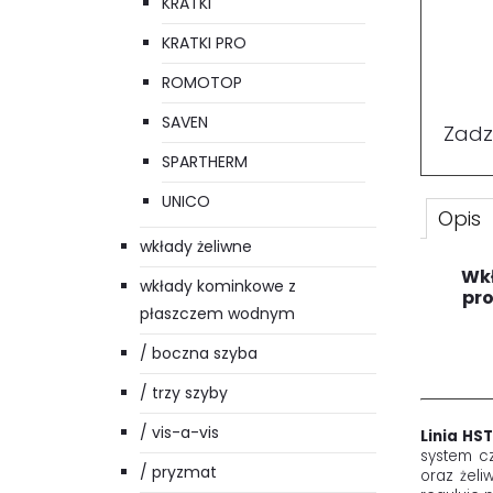
KRATKI
KRATKI PRO
ROMOTOP
SAVEN
Zadz
SPARTHERM
UNICO
Opis
wkłady żeliwne
Wkł
wkłady kominkowe z
pro
płaszczem wodnym
/ boczna szyba
/ trzy szyby
/ vis-a-vis
Linia HS
system cz
/ pryzmat
oraz żel