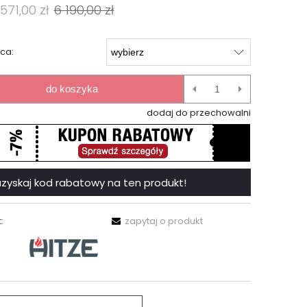
571,00 zł
6 190,00 zł
ca:
do koszyka
dodaj do przechowalni
 i uzyskaj kod rabatowy na ten produkt!
:
zapytaj o produkt