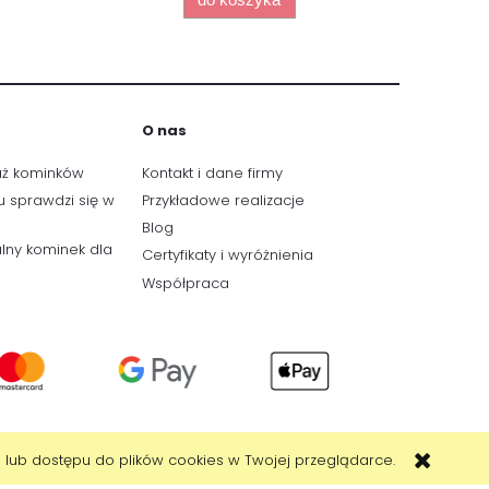
O nas
aż kominków
Kontakt i dane firmy
u sprawdzi się w
Przykładowe realizacje
Blog
lny kominek dla
Certyfikaty i wyróżnienia
Współpraca
 lub dostępu do plików cookies w Twojej przeglądarce.