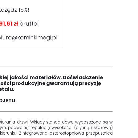
zczędź 15%!
91,61 zł
brutto!
biuro@kominkimegi.pl
iej jakości materiałów. Doświadczenie
ści pro­dukcyjne gwarantują precyzję
talu.
ROJETU
wierania drzwi. Wkłady standardowo wyposażone są w
ym, podwójną regulację wysokości (płynną i skokową)
ierunku. Zintegrowana czterostopniowa przepustnica