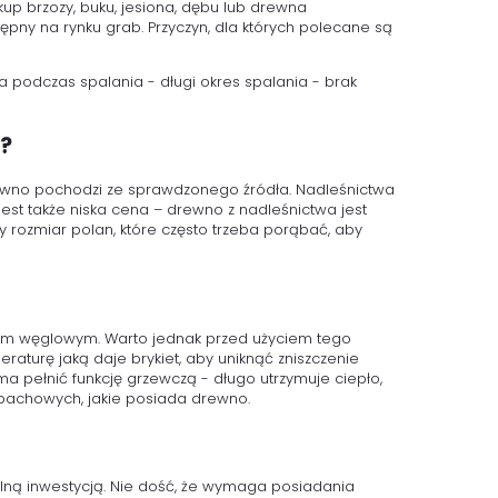
kup brzozy, buku, jesiona, dębu lub drewna
ny na rynku grab. Przyczyn, dla których polecane są
ła podczas spalania - długi okres spalania - brak
a?
ewno pochodzi ze sprawdzonego źródła. Nadleśnictwa
t także niska cena – drewno z nadleśnictwa jest
 rozmiar polan, które często trzeba porąbać, aby
tem węglowym. Warto jednak przed użyciem tego
aturę jaką daje brykiet, aby uniknąć zniszczenie
ma pełnić funkcję grzewczą - długo utrzymuje ciepło,
zapachowych, jakie posiada drewno.
alną inwestycją. Nie dość, że wymaga posiadania