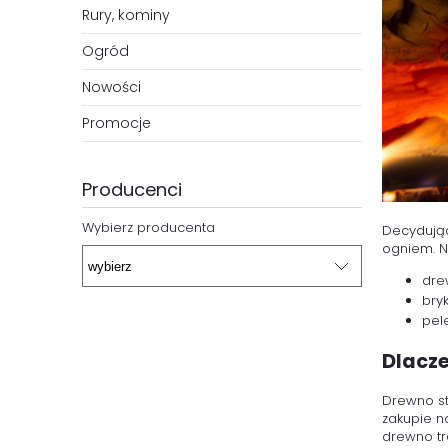
Rury, kominy
Ogród
Nowości
Promocje
Producenci
Wybierz producenta
Decydując
ogniem. N
dre
bryk
pele
Dlacz
Drewno st
zakupie n
drewno tr