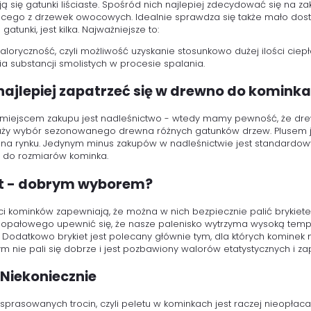
ą się gatunki liściaste. Spośród nich najlepiej zdecydować się na za
ego z drzewek owocowych. Idealnie sprawdza się także mało dostęp
 gatunki, jest kilka. Najważniejsze to:
aloryczność, czyli możliwość uzyskanie stosunkowo dużej ilości ciep
ia substancji smolistych w procesie spalania.
najlepiej zapatrzeć się w drewno do komink
miejscem zakupu jest nadleśnictwo - wtedy mamy pewność, że dr
uży wybór sezonowanego drewna różnych gatunków drzew. Plusem jes
 na rynku. Jedynym minus zakupów w nadleśnictwie jest standardowy
 do rozmiarów kominka.
et - dobrym wyborem?
i kominków zapewniają, że można w nich bezpiecznie palić brykie
 opałowego upewnić się, że nasze palenisko wytrzyma wysoką temper
. Dodatkowo brykiet jest polecany głównie tym, dla których kominek 
tym nie pali się dobrze i jest pozbawiony walorów etatystycznych i 
 Niekoniecznie
sprasowanych trocin, czyli peletu w kominkach jest raczej nieopłac