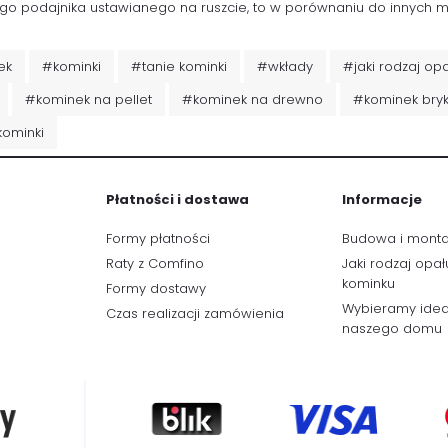
go podajnika ustawianego na ruszcie, to w porównaniu do innych m
ek
#kominki
#tanie kominki
#wkłady
#jaki rodzaj op
#kominek na pellet
#kominek na drewno
#kominek bryk
kominki
Płatności i dostawa
Informacje
Formy płatności
Budowa i mont
Raty z Comfino
Jaki rodzaj opał
kominku
Formy dostawy
Wybieramy idea
Czas realizacji zamówienia
naszego domu