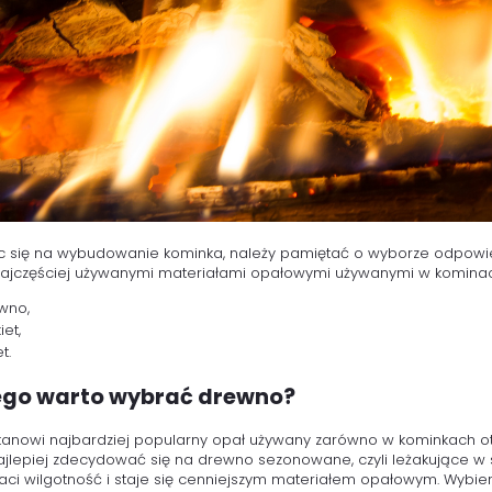
 się na wybudowanie kominka, należy pamiętać o wyborze odpowie
ajczęściej używanymi materiałami opałowymi używanymi w kominac
wno,
iet,
t.
ego warto wybrać drewno?
anowi najbardziej popularny opał używany zarówno w kominkach otwa
ajlepiej zdecydować się na drewno sezonowane, czyli leżakujące w
aci wilgotność i staje się cenniejszym materiałem opałowym. Wybier