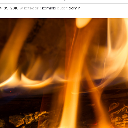
14-05-2018
w kategorii:
kominki
autor:
admin