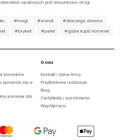
ateriałów opałowych jest stosunkowo drogi.
ału
#megi
#wanat
#dlaczego drewno
iet
#brykiet
#pelet
#gdzie kupić kominek
O nas
aż kominków
Kontakt i dane firmy
u sprawdzi się w
Przykładowe realizacje
Blog
lny kominek dla
Certyfikaty i wyróżnienia
Współpraca