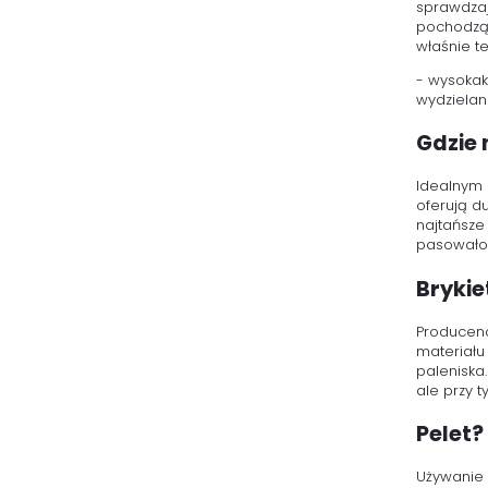
sprawdzaj
pochodząc
właśnie te
- wysokak
wydzielan
Gdzie 
Idealnym 
oferują d
najtańsze
pasowało
Bryki
Producenc
materiału
paleniska
ale przy 
Pelet?
Używanie 