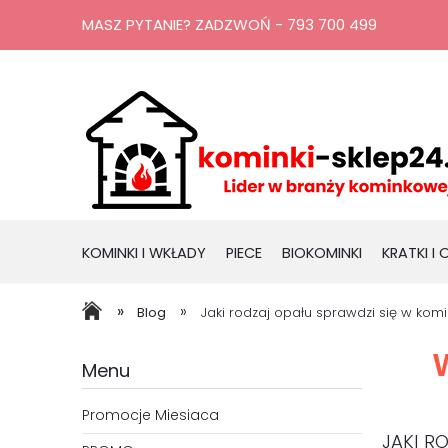
MASZ PYTANIE? ZADZWOŃ - 793 700 499
KOMINKI I WKŁADY
PIECE
BIOKOMINKI
KRATKI I
RURY, KOMINY
PROMOCJE
»
»
Blog
Jaki rodzaj opału sprawdzi się w kom
Menu
Promocje Miesiaca
JAKI R