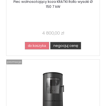
Piec wolnosotojący koza KRATKI Rollo wysoki Ø
150 7 kW
4 800,00 zł
negocjuj cenę
do koszyka
promocja