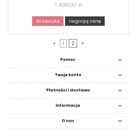
1 499,00 zł
negocjuj cenę
do koszyka
«
1
2
»
Pomoc
Twoje konto
Płatności i dostawa
Informacje
O nas