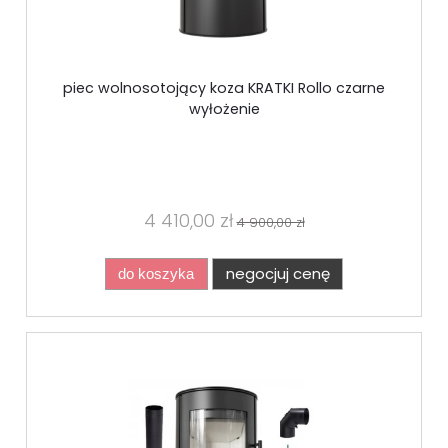
piec wolnosotojący koza KRATKI Rollo czarne
wyłożenie
4 410,00 zł
4 900,00 zł
negocjuj cenę
do koszyka