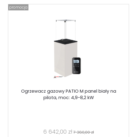
promocja
Ogrzewacz gazowy PATIO M panel biały na
pilota, moc: 4,9-8,2 kW
6 642,00 zł
7 380,00 zł