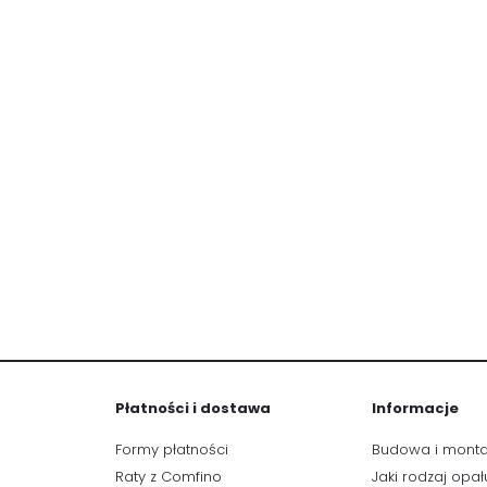
Płatności i dostawa
Informacje
Formy płatności
Budowa i mont
Raty z Comfino
Jaki rodzaj opał