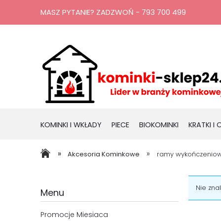
MASZ PYTANIE? ZADZWOŃ - 793 700 499
KOMINKI I WKŁADY
PIECE
BIOKOMINKI
KRATKI I
RURY, KOMINY
PROMOCJE
»
»
Akcesoria Kominkowe
ramy wykończenio
Nie zna
Menu
Promocje Miesiaca