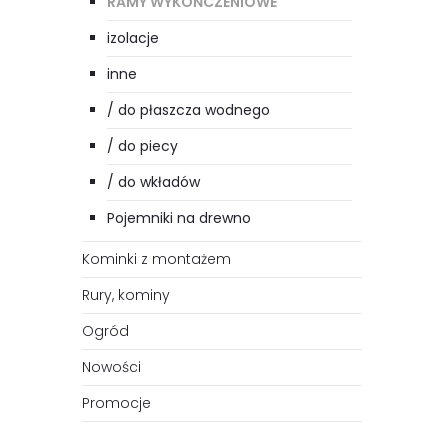
RAMY WYKOŃCZENIOWE
izolacje
inne
/ do płaszcza wodnego
/ do piecy
/ do wkładów
Pojemniki na drewno
Kominki z montażem
Rury, kominy
Ogród
Nowości
Promocje