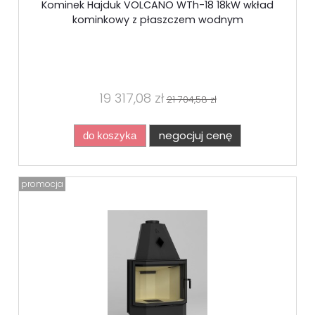
Kominek Hajduk VOLCANO WTh-18 18kW wkład
kominkowy z płaszczem wodnym
19 317,08 zł
21 704,58 zł
negocjuj cenę
do koszyka
promocja