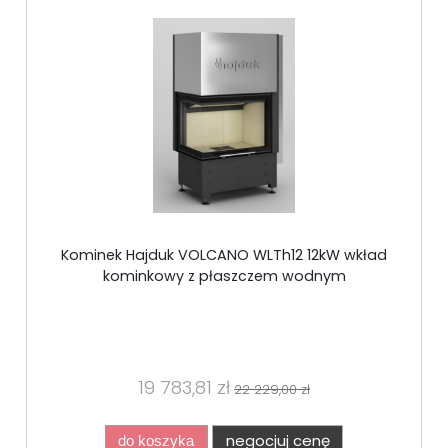
Kominek Hajduk VOLCANO WLTh12 12kW wkład
kominkowy z płaszczem wodnym
19 783,81 zł
22 229,00 zł
negocjuj cenę
do koszyka