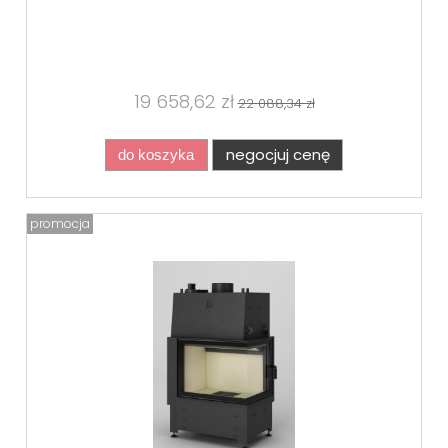
19 658,62 zł
22 088,34 zł
negocjuj cenę
do koszyka
promocja