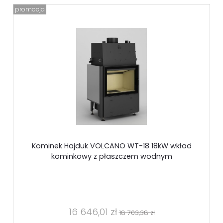
promocja
Kominek Hajduk VOLCANO WT-18 18kW wkład
kominkowy z płaszczem wodnym
16 646,01 zł
18 703,38 zł