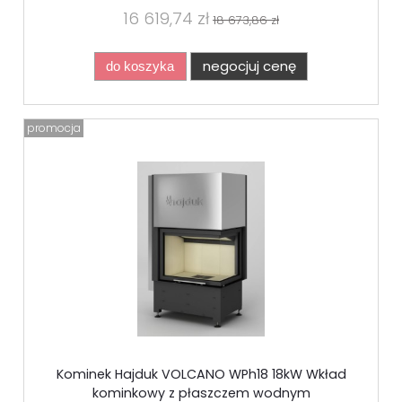
16 619,74 zł
18 673,86 zł
negocjuj cenę
do koszyka
promocja
Kominek Hajduk VOLCANO WPh18 18kW Wkład
kominkowy z płaszczem wodnym