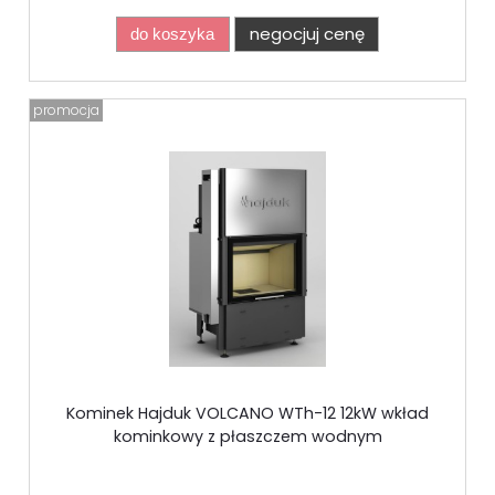
negocjuj cenę
do koszyka
promocja
Kominek Hajduk VOLCANO WTh-12 12kW wkład
kominkowy z płaszczem wodnym