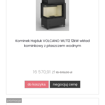
Kominek Hajduk VOLCANO WLT12 12kW wkład
kominkowy z płaszczem wodnym
16 570,91 zł
18 619,00 zł
negocjuj cenę
do koszyka
promocja