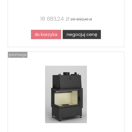
18 683,24 zł
20 992,41 zł
negocjuj cenę
do koszyka
promocja