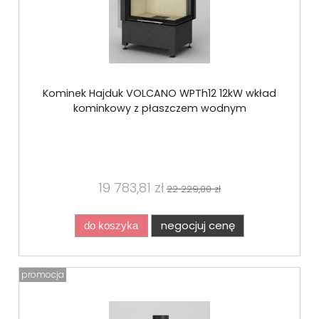
Kominek Hajduk VOLCANO WPTh12 12kW wkład
kominkowy z płaszczem wodnym
19 783,81 zł
22 229,00 zł
negocjuj cenę
do koszyka
promocja