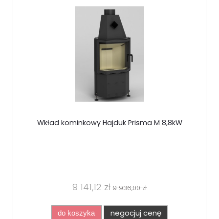
Wkład kominkowy Hajduk Prisma M 8,8kW
9 141,12 zł
9 936,00 zł
negocjuj cenę
do koszyka