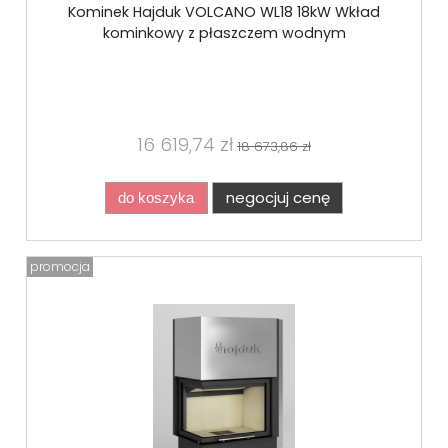
Kominek Hajduk VOLCANO WL18 18kW Wkład
kominkowy z płaszczem wodnym
16 619,74 zł
18 673,86 zł
negocjuj cenę
do koszyka
promocja