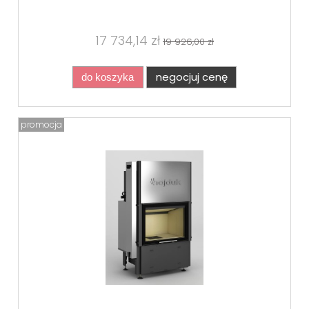
17 734,14 zł
19 926,00 zł
negocjuj cenę
do koszyka
promocja