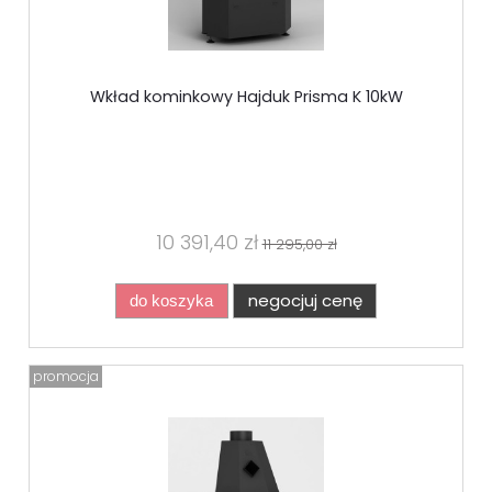
Wkład kominkowy Hajduk Prisma K 10kW
10 391,40 zł
11 295,00 zł
negocjuj cenę
do koszyka
promocja