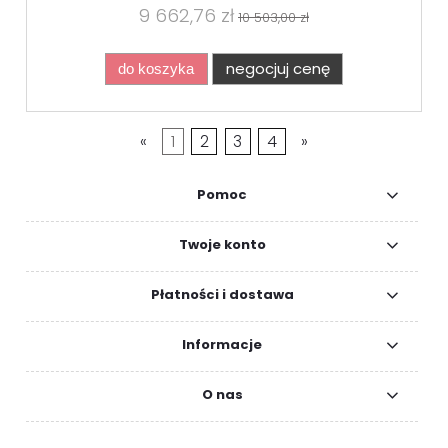
9 662,76 zł
10 503,00 zł
negocjuj cenę
do koszyka
«
1
2
3
4
»
Pomoc
Twoje konto
Płatności i dostawa
Informacje
O nas