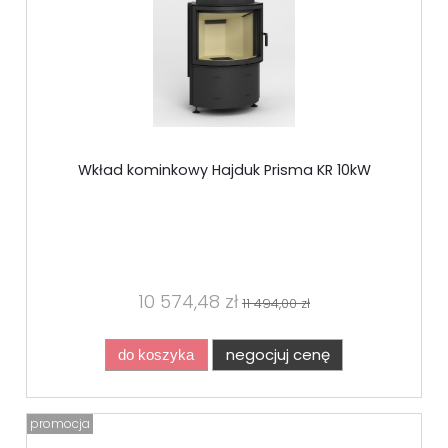
Wkład kominkowy Hajduk Prisma KR 10kW
10 574,48 zł
11 494,00 zł
negocjuj cenę
do koszyka
promocja