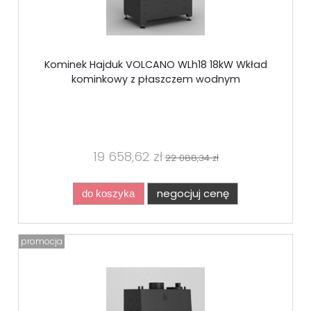
Kominek Hajduk VOLCANO WLh18 18kW Wkład
kominkowy z płaszczem wodnym
19 658,62 zł
22 088,34 zł
negocjuj cenę
do koszyka
promocja