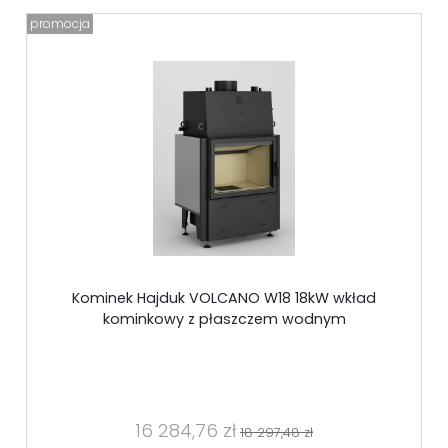
promocja
Kominek Hajduk VOLCANO W18 18kW wkład
kominkowy z płaszczem wodnym
16 284,76 zł
18 297,48 zł