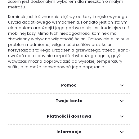
zatem jest doskonałym wyborem dla mieszkań o małym
metrażu.
Kominek jest też znacznie cięższy od kozy i często wymaga
użycia dodatkowego wzmocnienia. Ponadto jest on stałym
elementem aranżacji i jego pozbycie się jest trudniejsze niż
mobilnej kozy. Mimo tych niedogodności kominek ma
zbawienny wpływ na wilgotność ścian. Całkowicie eliminuje
problem nadmiernej wilgotności sufitów oraz ścian.
Korzystając z takiego urządzenia grzewczego, trzeba jednak
uważać na to, aby nie rozpalić zbyt dużego ognia, gdyż
wówczas można doprowadzić do wysokiej temperatury
sufitu, a to może spowodować jego popękanie.
Pomoc
Twoje konto
Płatności i dostawa
Informacje