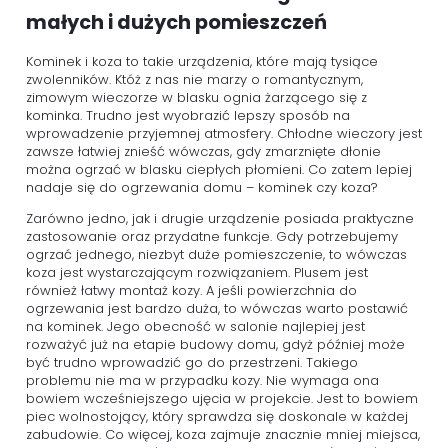
małych i dużych pomieszczeń
Kominek i koza to takie urządzenia, które mają tysiące
zwolenników. Któż z nas nie marzy o romantycznym,
zimowym wieczorze w blasku ognia żarzącego się z
kominka. Trudno jest wyobrazić lepszy sposób na
wprowadzenie przyjemnej atmosfery. Chłodne wieczory jest
zawsze łatwiej znieść wówczas, gdy zmarznięte dłonie
można ogrzać w blasku ciepłych płomieni. Co zatem lepiej
nadaje się do ogrzewania domu – kominek czy koza?
Zarówno jedno, jak i drugie urządzenie posiada praktyczne
zastosowanie oraz przydatne funkcje. Gdy potrzebujemy
ogrzać jednego, niezbyt duże pomieszczenie, to wówczas
koza jest wystarczającym rozwiązaniem. Plusem jest
również łatwy montaż kozy. A jeśli powierzchnia do
ogrzewania jest bardzo duża, to wówczas warto postawić
na kominek. Jego obecność w salonie najlepiej jest
rozważyć już na etapie budowy domu, gdyż później może
być trudno wprowadzić go do przestrzeni. Takiego
problemu nie ma w przypadku kozy. Nie wymaga ona
bowiem wcześniejszego ujęcia w projekcie. Jest to bowiem
piec wolnostojący, który sprawdza się doskonale w każdej
zabudowie. Co więcej, koza zajmuje znacznie mniej miejsca,