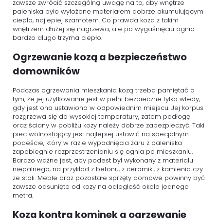
zawsze zwrócić szczególną uwagę na to, aby wnętrze
paleniska było wyłożone materiałem dobrze akumulującym
ciepło, najlepiej szamotem. Co prawda koza z takim
wnętrzem dłużej się nagrzewa, ale po wygaśnięciu ognia
bardzo długo trzyma ciepło.
Ogrzewanie kozą a bezpieczeństwo
domowników
Podczas ogrzewania mieszkania kozą trzeba pamiętać o
tym, że jej użytkowanie jest w pełni bezpieczne tylko wtedy,
gdy jest ona ustawiona w odpowiednim miejscu. Jej korpus
rozgrzewa się do wysokiej temperatury, zatem podłogę
oraz ściany w pobliżu kozy należy dobrze zabezpieczyć. Taki
piec wolnostojący jest najlepiej ustawić na specjalnym
podeście, który w razie wypadnięcia żaru z paleniska
zapobiegnie rozprzestrzenianiu się ognia po mieszkaniu.
Bardzo ważne jest, aby podest był wykonany z materiału
niepalnego, na przykład z betonu, z ceramiki, z kamienia czy
ze stali. Meble oraz pozostałe sprzęty domowe powinny być
zawsze odsunięte od kozy na odległość około jednego
metra.
Koza kontra kominek a ogrzewanie