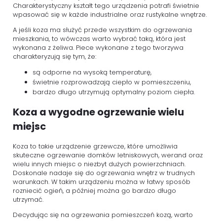
Charakterystyczny kształt tego urządzenia potrafi świetnie
wpasować się w każde industrialne oraz rustykalne wnętrze.
A jeśli koza ma służyć przede wszystkim do ogrzewania
mieszkania, to wówczas warto wybrać taką, która jest
wykonana z żeliwa. Piece wykonane z tego tworzywa
charakteryzują się tym, że:
są odporne na wysoką temperaturę,
świetnie rozprowadzają ciepło w pomieszczeniu,
bardzo długo utrzymują optymalny poziom ciepła.
Koza a wygodne ogrzewanie wielu
miejsc
Koza to takie urządzenie grzewcze, które umożliwia
skuteczne ogrzewanie domków letniskowych, werand oraz
wielu innych miejsc o niezbyt dużych powierzchniach.
Doskonale nadaje się do ogrzewania wnętrz w trudnych
warunkach. W takim urządzeniu można w łatwy sposób
rozniecić ogień, a później można go bardzo długo
utrzymać.
Decydując się na ogrzewania pomieszczeń kozą, warto