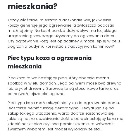
mieszkania?
Każdy właściciel mieszkania doskonale wie, jak wielkie
koszty generuje jego ogrzewanie, a zwłaszcza podczas
mroźnej zimy. Na koszt bardzo duży wpływ ma to, jakiego
urządzenia grzewczego używamy do ogrzewania domu.
Czy ogrzewanie kozą jest opłacalne? A może lepiej w celu
dogrzania budynku korzystać z tradycyjnych kominków?
Piec typu koza a ogrzewania
mieszkania
Piec koza to wolnostojący piec, który obecnie można
spotkać w wielu domach. Jego paliwem może być drewno
lub brykiet drzewny. Surowce te są stosunkowo tanie oraz
co najważniejsze ekologiczne.
Piec typu koza może służyć nie tylko do ogrzewania domu,
lecz także pełnić funkcję dekoracyjną. Decydując się na
zakup takiego urządzenia, warto dobrze zastanowić się,
jakie są nasze oczekiwania. Jeśli piec wolnostojący koza ma
zdobić nasz salon czy inne pomieszczenie, to wówczas
świetnym wyborem jest model wykonany ze stali.