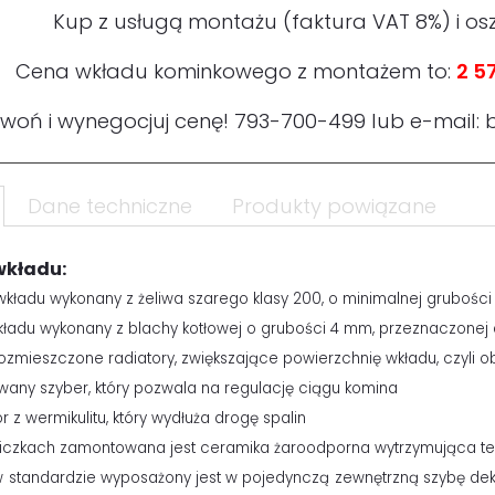
Kup z usługą montażu (faktura VAT 8%) i os
Cena wkładu kominkowego z montażem to:
2 57
woń i wynegocjuj cenę!
793-700-499
lub e-mail:
Dane techniczne
Produkty powiązane
wkładu:
 wkładu wykonany z żeliwa szarego klasy 200, o minimalnej grubości
wkładu wykonany z blachy kotłowej o grubości 4 mm, przeznaczon
rozmieszczone radiatory, zwiększające powierzchnię wkładu, czyli 
any szyber, który pozwala na regulację ciągu komina
or z wermikulitu, który wydłuża drogę spalin
wiczkach zamontowana jest ceramika żaroodporna wytrzymująca 
w standardzie wyposażony jest w pojedynczą zewnętrzną szybę dek