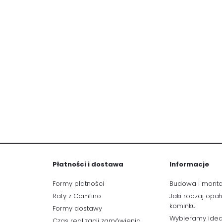
Płatności i dostawa
Informacje
Formy płatności
Budowa i mont
Raty z Comfino
Jaki rodzaj opał
kominku
Formy dostawy
Wybieramy idea
Czas realizacji zamówienia