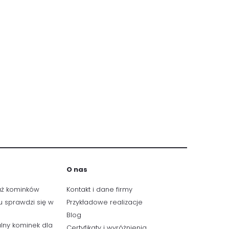
O nas
aż kominków
Kontakt i dane firmy
u sprawdzi się w
Przykładowe realizacje
Blog
lny kominek dla
Certyfikaty i wyróżnienia