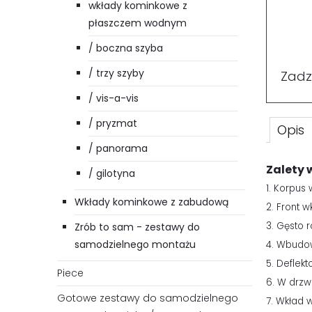
wkłady kominkowe z
płaszczem wodnym
/ boczna szyba
/ trzy szyby
Zadz
/ vis-a-vis
/ pryzmat
Opis
/ panorama
Zalety 
/ gilotyna
1. Korpus
Wkłady kominkowe z zabudową
2. Front 
3. Gęsto 
Zrób to sam - zestawy do
samodzielnego montażu
4. Wbudow
5. Deflekt
Piece
6. W drz
Gotowe zestawy do samodzielnego
7. Wkład 