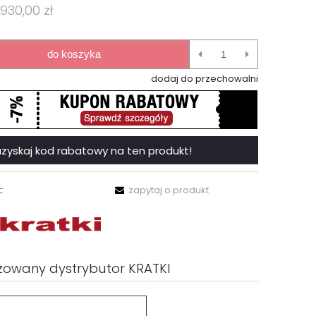
 930,00 zł
do koszyka
dodaj do przechowalni
 i uzyskaj kod rabatowy na ten produkt!
:
zapytaj o produkt
zowany dystrybutor KRATKI