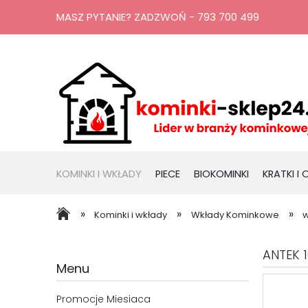
MASZ PYTANIE? ZADZWOŃ - 793 700 499
KOMINKI I WKŁADY
PIECE
BIOKOMINKI
KRATKI I
RURY, KOMINY
PROMOCJE
»
»
»
Kominki i wkłady
Wkłady Kominkowe
w
ANTEK 
Menu
Promocje Miesiaca