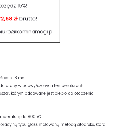
zczędź 15%!
2,68 zł
brutto!
biuro@kominkimegi.pl
 ścianki 8 mm
ej do pracy w podwyższonych temperaturach
obszar, którym oddawane jest ciepło do otoczenia
temperaturę do 800oC
oracyjną typu glass malowaną metodą sitodruku, która