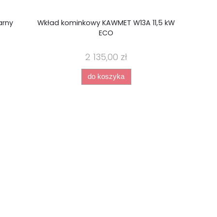
arny
Wkład kominkowy KAWMET W13A 11,5 kW
Komin
ECO
kominkow
wężown
2 135,00 zł
do koszyka