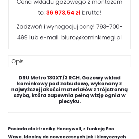
Cena wkładu gazowego z montażem
to:
36 973,54 zł
brutto!
Zadzwoń i wynegocjuj cenę!
793-700-
499
lub e-mail:
biuro@kominkimegi.pl
Opis
DRU Metro 130XT/3 RCH.
Gazowy wkład
kominkowy
pod zabudowę, wykonany z
najwyższej jakości materiałów z trójstronną
szybą, która zapewnia pełną wizję ognia w
piecyku.
P
osiada elektronikę Honeywell, z funkcją Eco
Wave
. Idealny do nowoczesnych jak i klasycznych