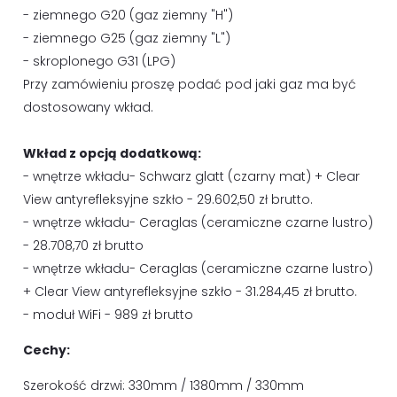
- ziemnego G20 (gaz ziemny "H")
- ziemnego G25 (gaz ziemny "L")
- skroplonego G31 (LPG)
Przy zamówieniu proszę podać pod jaki gaz ma być
dostosowany wkład.
Wkład z opcją dodatkową:
- wnętrze wkładu- Schwarz glatt (czarny mat) + Clear
View antyrefleksyjne szkło - 29.602,50 zł brutto.
- wnętrze wkładu- Ceraglas (ceramiczne czarne lustro)
- 28.708,70 zł brutto
- wnętrze wkładu- Ceraglas (ceramiczne czarne lustro)
+ Clear View antyrefleksyjne szkło - 31.284,45 zł brutto.
- moduł WiFi - 989 zł brutto
Cechy:
Szerokość drzwi: 330mm / 1380mm / 330mm