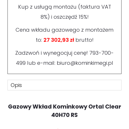
Kup z usługą montażu (faktura VAT
8%) i oszczędź 15%!
Cena wkładu gazowego z montażem
to:
27 302,93 zł
brutto!
Zadzwoń i wynegocjuj cenę!
793-700-
499
lub e-mail:
biuro@kominkimegi.pl
Opis
Gazowy Wkład Kominkowy Ortal Clear
40H70 RS