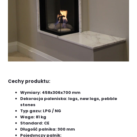
Cechy produktu:
Wymiary: 458x306x700 mm
Dekoracja paleniska: logs, new logs, pebble
stones
Typ gazu: LPG / NG
Waga: 81 kg
Standard: CE
Długość palnika: 300 mm
Pojedynczy palnik: