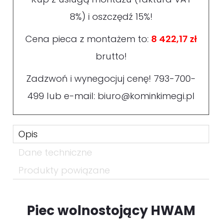
8%) i oszczędź 15%!
Cena pieca z montażem to:
8 422,17 zł
brutto!
Zadzwoń i wynegocjuj cenę!
793-700-
499
lub e-mail:
biuro@kominkimegi.pl
Opis
Dane techniczne
Produkty powiązane
Piec wolnostojący HWAM