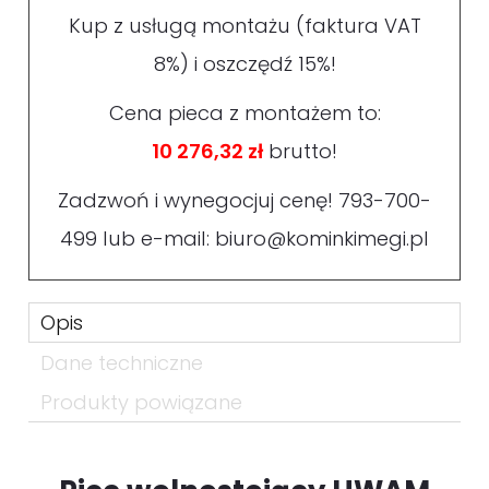
Kup z usługą montażu (faktura VAT
8%) i oszczędź 15%!
Cena pieca z montażem to:
10 276,32 zł
brutto!
Zadzwoń i wynegocjuj cenę!
793-700-
499
lub e-mail:
biuro@kominkimegi.pl
Opis
Dane techniczne
Produkty powiązane