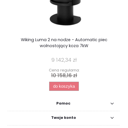
Wiking Luma 2 na nodze - Automatic piec
W
wolnostojący koza 7kW
9 142,34 zł
Cena regularna:
10 158,16 zł
do koszyka
Pomoc
Twoje konto