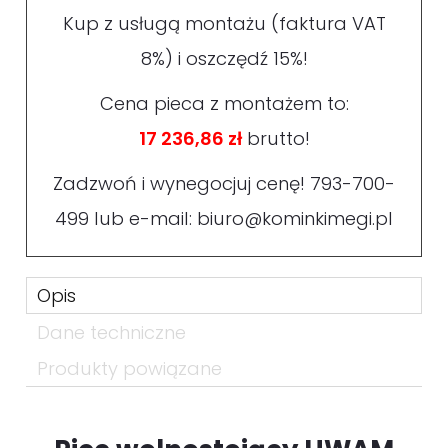
Kup z usługą montażu (faktura VAT
8%) i oszczędź 15%!
Cena pieca z montażem to:
17 236,86 zł
brutto!
Zadzwoń i wynegocjuj cenę!
793-700-
499
lub e-mail:
biuro@kominkimegi.pl
Opis
Dane techniczne
Produkty powiązane