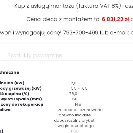
Kup z usługą montażu (faktura VAT 8%) i os
Cena pieca z montażem to:
6 831,22 zł
b
woń i wynegocjuj cenę!
793-700-499
lub e-mail:
Produkty powiązane
chniczne
nalna (kW)
8,0
ocy grzewczej (kW)
5.5 - 10.5
ć cieplna (%)
78,0
 wylotu spalin (mm)
150
zony do rekuperacji
Nie
aliwa
zalecane sezonowane:
wno liściaste,
uszczalny brykiet
gla brunatnego
g)
115,0