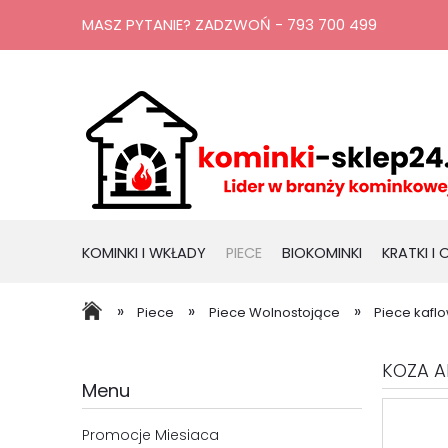
MASZ PYTANIE? ZADZWOŃ - 793 700 499
KOMINKI I WKŁADY
PIECE
BIOKOMINKI
KRATKI I
RURY, KOMINY
PROMOCJE
»
»
»
Piece
Piece Wolnostojące
Piece kafl
KOZA A
Menu
Promocje Miesiaca