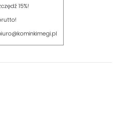
zczędź 15%!
rutto!
biuro@kominkimegi.pl