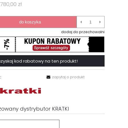
 780,00 zł
do koszyka
dodaj do przechowalni
 i uzyskaj kod rabatowy na ten produkt!
:
zapytaj o produkt
zowany dystrybutor KRATKI