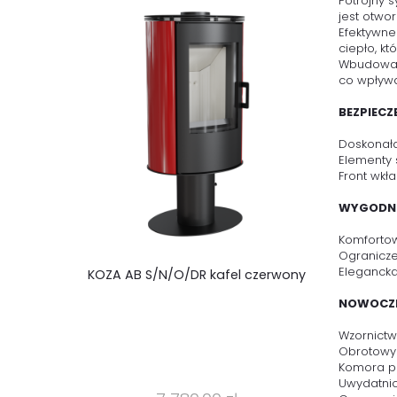
Potrójny 
jest otwo
Efektywne
ciepło, k
Wbudowany
co wpływa
BEZPIEC
Doskonała
Elementy 
Front wkł
WYGODNE
Komfortow
Ogranicze
Elegancka
KOZA AB S/N/O/DR kafel czerwony
NOWOCZE
Wzornictw
Obrotowy 
Komora po
Uwydatnio