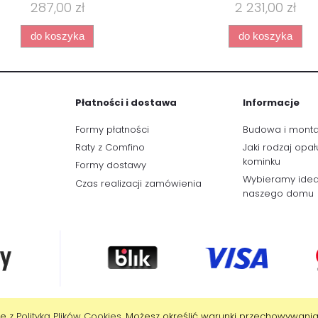
287,00 zł
2 231,00 zł
do koszyka
do koszyka
Płatności i dostawa
Informacje
Formy płatności
Budowa i mont
Raty z Comfino
Jaki rodzaj opał
kominku
Formy dostawy
Wybieramy idea
Czas realizacji zamówienia
naszego domu
ie z
Polityką Plików Cookies
. Możesz określić warunki przechowywania