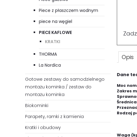
Piece z płaszczem wodnym
piece na węgiel
PIECE KAFLOWE
Zadz
KRATKI
THORMA
Opis
La Nordica
Dane te
Gotowe zestawy do samodzielnego
Moc nomi
montażu kominka / zestaw do
Zakres m
montażu kominka
Sprawnoś
Średnica
Biokominki
Przeznac
Rodzaj p
Parapety, ramki z kamienia
dre
dop
Kratki i obudowy
wę
Waga (k