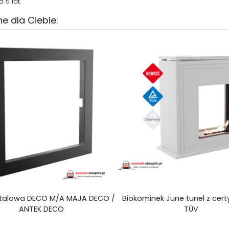
 5 lat.
e dla Ciebie:
talowa DECO M/A MAJA DECO /
Biokominek June tunel z cer
ANTEK DECO
TÜV