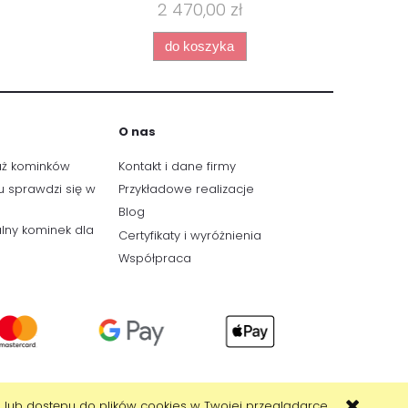
2 470,00 zł
do koszyka
O nas
aż kominków
Kontakt i dane firmy
u sprawdzi się w
Przykładowe realizacje
Blog
lny kominek dla
Certyfikaty i wyróżnienia
Współpraca
 lub dostępu do plików cookies w Twojej przeglądarce.