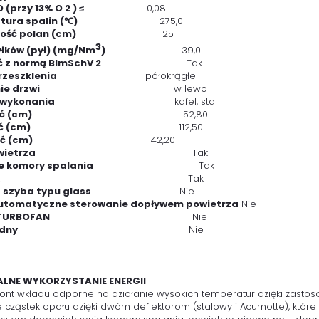
 CO (przy 13% O 2 ) ≤
0,08
ratura spalin (℃)
275,0
ługość polan (cm)
25
3
yłków (pył) (mg/Nm
)
39,0
 z normą BlmSchV 2
Tak
aj przeszklenia
półokrągłe
ie drzwi
w lewo
 wykonania
kafel, stal
ć (cm)
52,80
ć (cm)
112,50
bokość (cm)
42,20
wietrza
Tak
e komory spalania
Tak
Tak
na szyba typu glass
Nie
utomatyczne sterowanie dopływem powietrza
Nie
 TURBOFAN
Nie
odny
Nie
LNE WYKORZYSTANIE ENERGII
front wkładu odporne na działanie wysokich temperatur dzięki zast
 cząstek opału dzięki dwóm deflektorom (stalowy i Acumotte), które 