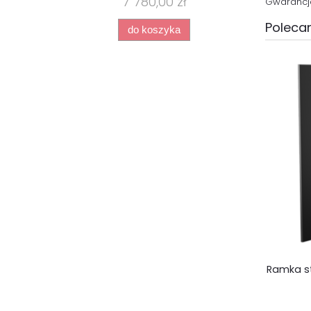
7 780,00 zł
Gwarancja
Polecan
do koszyka
Ramka s