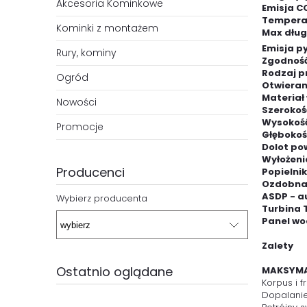
Akcesoria Kominkowe
Emisja
Tempe
Kominki z montażem
Max d
Emisja p
Rury, kominy
Zgodność
Rodz
Ogród
Otwieran
Materiał
Nowości
Szerokoś
Wysokoś
Promocje
Głę
Dolot po
Wyłożeni
Producenci
Popielnik
Ozdob
ASDP - a
Wybierz producenta
Turbina
Panel w
Zalety
Ostatnio oglądane
MAKSYMA
Korpus i 
Dopalanie