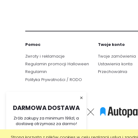
Pomoc
Twoje konto
Zwroty i reklamacje
Twoje zamówienia
Regulamin promocji Halloween
Ustawienia konta
Regulamin
Przechowalnia
Polityka Prywatności / RODO
×
DARMOWA DOSTAWA
Zrób zakupy za minimum 199zł, a
dostawę otrzymasz za darmo!
Strona korzysta z plików cookies w celu realizacji usług i zgodn