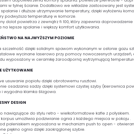
system dopowietrzenia komory spalania: powietrze pierwotne - dop
rami w tylnej ścianie. Dodatkowo we wkładzie zastosowany jest syste
 spalanie i dłuższe utrzymywanie temperatury, dzięki wyłożeniu ko
tóry podwyższa temperaturę w komorze.
 dolot powietrza z zewnątrz fi 100, który zapewnia doprowadzenie 
 na lepsze spalanie i większy komfort użytkowania.
ZEŃSTWO NA NAJWYŻSZYM POZIOMIE
 szczelność dzięki solidnym spawom wykonanym w osłonie gazu sz
stalowe wycinane laserowo przy pomocy nowoczesnych urządzeń, a
adu wyposażony w ceramikę żaroodporną wytrzymującą temperatur
 UŻYTKOWANIE
e usuwanie popiołu dzięki obrotowemu rusztowi.
nie osadzania sadzy dzięki systemowi czystej szyby (kierownica powi
 i wygodna klamka ślizgowa.
SNY DESIGN
o nawiązujące do stylu retro - wielkoformatowe kafle z połyskiem.
korpus umożliwia podziwianie ognia z każdego miejsca w pokoju .
d paleniskiem wyposażona w mechanizm push to open - otwierani
ne piękno ognia dzięki zaokrąglonej szybie.