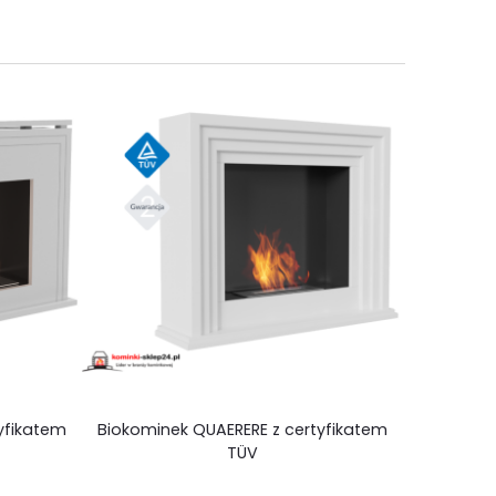
tyfikatem
Biokominek QUAERERE z certyfikatem
Przyłąc
TÜV