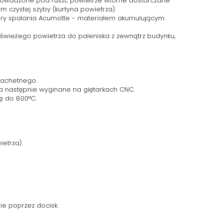
rowadzone pod ruszt; powietrze wtórne dostarczane
m czystej szyby (kurtyna powietrza).
mory spalania Acumotte - materiałem akumulującym
świeżego powietrza do paleniska z zewnątrz budynku,
lachetnego.
 następnie wyginane na giętarkach CNC.
ę do 800°C.
etrza).
e poprzez docisk.