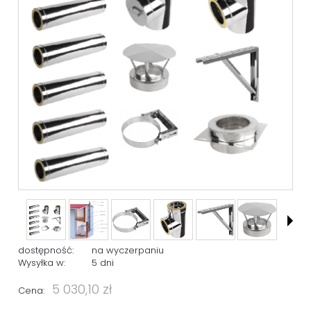
dostępność:
na wyczerpaniu
Wysyłka w:
5 dni
5 030,10 zł
Cena: