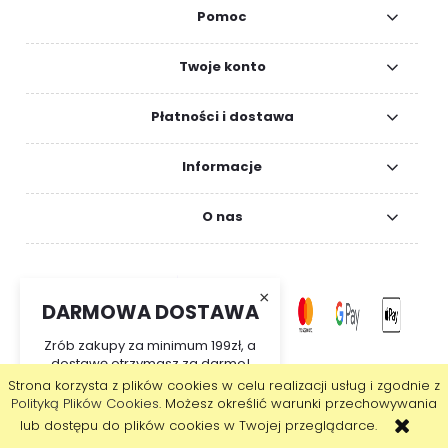
Pomoc
Twoje konto
Płatności i dostawa
Informacje
O nas
×
DARMOWA DOSTAWA
Zrób zakupy za minimum 199zł, a
dostawę otrzymasz za darmo!
Strona korzysta z plików cookies w celu realizacji usług i zgodnie z
pokaż pełną wersję strony
Polityką Plików Cookies
. Możesz określić warunki przechowywania
lub dostępu do plików cookies w Twojej przeglądarce.
Sklep internetowy Shoper.pl