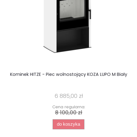
Kominek HITZE - Piec wolnostojący KOZA LUPO M Biały
LU
6 885,00 zł
Cena regularna:
8 100,00 zł
do koszyka