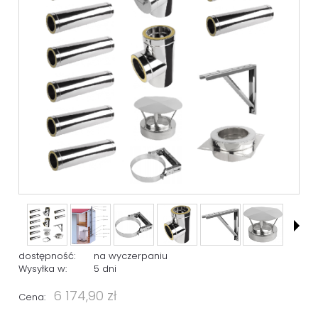
dostępność:
na wyczerpaniu
Wysyłka w:
5 dni
6 174,90 zł
Cena: