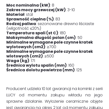
Moc nominalna (kW)
: 8
Zakres mocy grzewczej (kW)
: 3-10
Materiał
: stal
Sprawność cieplna (%)
: 83
Rodzaj paliwa
: sezonowane drewno liściaste
(wilgotność ≤20%)
Temperatura spali (st C)
: 180
Maksymalna długość polan (cm)
: 50
Minimalne wymagane pole czynne kratek
wylotowych (cm2)
: ≥700
Minimalne wymagane pole czynne kratek
wlotowych (cm2)
: ≥500
Waga (kg)
: 171
Średnica wylotu spalin (mm)
: 160
Średnica dolotu powietrza (mm)
: 125
Producent udziela 10 lat gwarancji na kominki z serii
LUCY od momentu zakupu wkładu na jego
sprawne działanie. Wyłożenie ceramiczne objęte
jest gwarancją na okres 2 lat od momentu zakupu