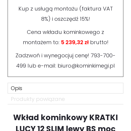
Kup z usługą montażu (faktura VAT
8%) i oszczędź 15%!
Cena wkładu kominkowego z
montażem to:
5 239,32 zł
brutto!
Zadzwoń i wynegocjuj cenę!
793-700-
499
lub e-mail:
biuro@kominkimegi.pl
Opis
Produkty powiązane
Wkład kominkowy KRATKI
LUCY 12 SLIM lewy BS moc