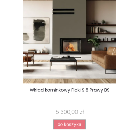
Wkład kominkowy Floki S 8 Prawy BS
K
5 300,00 zł
do koszyka