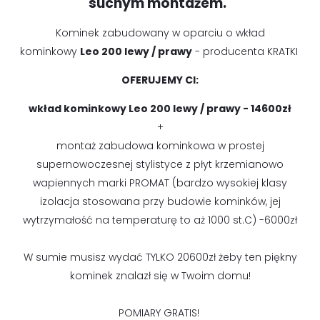
suchym montażem.
Kominek zabudowany w oparciu o wkład
kominkowy
Leo 200 lewy / prawy
- producenta KRATKI
OFERUJEMY CI:
wkład kominkowy
Leo 200 lewy / prawy
- 14600zł
+
montaż zabudowa kominkowa w prostej
supernowoczesnej stylistyce z płyt krzemianowo
wapiennych marki PROMAT (bardzo wysokiej klasy
izolacja stosowana przy budowie kominków, jej
wytrzymałość na temperaturę to aż 1000 st.C) -6000zł
W sumie musisz wydać TYLKO 20600zł żeby ten piękny
kominek znalazł się w Twoim domu!
POMIARY GRATIS!