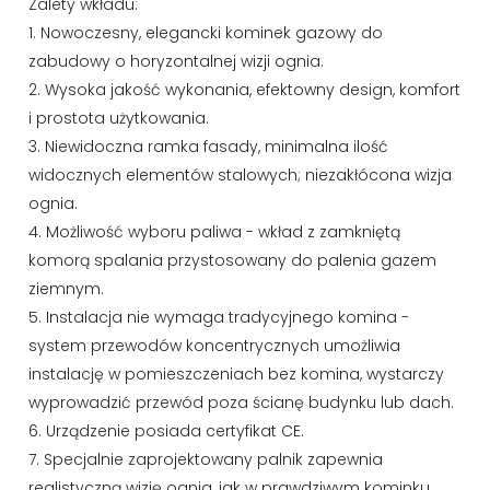
Zalety wkładu:
1. Nowoczesny, elegancki kominek gazowy do
zabudowy o horyzontalnej wizji ognia.
2. Wysoka jakość wykonania, efektowny design, komfort
i prostota użytkowania.
3. Niewidoczna ramka fasady, minimalna ilość
widocznych elementów stalowych; niezakłócona wizja
ognia.
4. Możliwość wyboru paliwa - wkład z zamkniętą
komorą spalania przystosowany do palenia gazem
ziemnym.
5. Instalacja nie wymaga tradycyjnego komina -
system przewodów koncentrycznych umożliwia
instalację w pomieszczeniach bez komina, wystarczy
wyprowadzić przewód poza ścianę budynku lub dach.
6. Urządzenie posiada certyfikat CE.
7. Specjalnie zaprojektowany palnik zapewnia
realistyczną wizję ognia, jak w prawdziwym kominku