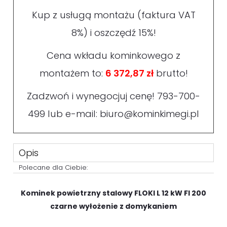
Kup z usługą montażu (faktura VAT
8%) i oszczędź 15%!
Cena wkładu kominkowego z
montażem to:
6 372,87 zł
brutto!
Zadzwoń i wynegocjuj cenę!
793-700-
499
lub e-mail:
biuro@kominkimegi.pl
Opis
Polecane dla Ciebie:
Kominek powietrzny stalowy FLOKI L 12 kW FI 200
czarne wyłożenie z domykaniem