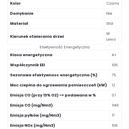
Kolor
Czarny
Domykanie
Nie
Materiał
Stal
W
Kierunek otwierania drzwi
Lewo
Efektywność Energetyczna
Klasa energetyczna
A+
Współczynnik EEI
106
Sezonowa efektywnosc energetyczna (%)
75
Moc cieplna do ogrzewania pomieszczeń (kW)
12
Emisja CO (przy 13% O2) <= podawana w %
0.1
Emisja CO (mg/Nm3)
1146
Emisja pyłków (mg/Nm3)
17
Emisja NOx (mg/Nm3)
106