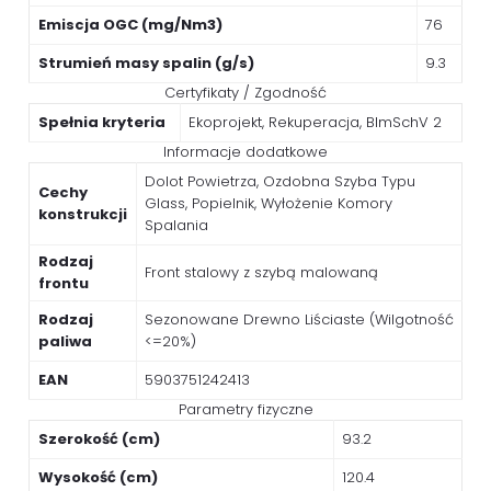
Emiscja OGC (mg/Nm3)
76
Strumień masy spalin (g/s)
9.3
Certyfikaty / Zgodność
Spełnia kryteria
Ekoprojekt, Rekuperacja, BImSchV 2
Informacje dodatkowe
Dolot Powietrza, Ozdobna Szyba Typu
Cechy
Glass, Popielnik, Wyłożenie Komory
konstrukcji
Spalania
Rodzaj
Front stalowy z szybą malowaną
frontu
Rodzaj
Sezonowane Drewno Liściaste (Wilgotność
paliwa
<=20%)
EAN
5903751242413
Parametry fizyczne
Szerokość (cm)
93.2
Wysokość (cm)
120.4