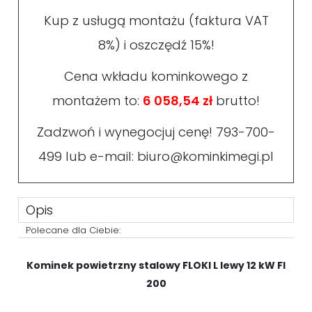
Kup z usługą montażu (faktura VAT
8%) i oszczędź 15%!
Cena wkładu kominkowego z
montażem to:
6 058,54 zł
brutto!
Zadzwoń i wynegocjuj cenę!
793-700-
499
lub e-mail:
biuro@kominkimegi.pl
Opis
Polecane dla Ciebie:
Kominek powietrzny stalowy FLOKI L lewy 12 kW FI
200