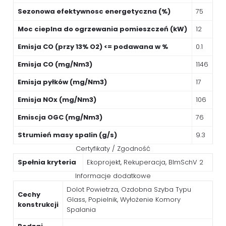
Sezonowa efektywnosc energetyczna (%)
75
Moc cieplna do ogrzewania pomieszczeń (kW)
12
Emisja CO (przy 13% O2) <= podawana w %
0.1
Emisja CO (mg/Nm3)
1146
Emisja pyłków (mg/Nm3)
17
Emisja NOx (mg/Nm3)
106
Emiscja OGC (mg/Nm3)
76
Strumień masy spalin (g/s)
9.3
Certyfikaty / Zgodność
Spełnia kryteria
Ekoprojekt, Rekuperacja, BImSchV 2
Informacje dodatkowe
Dolot Powietrza, Ozdobna Szyba Typu
Cechy
Glass, Popielnik, Wyłożenie Komory
konstrukcji
Spalania