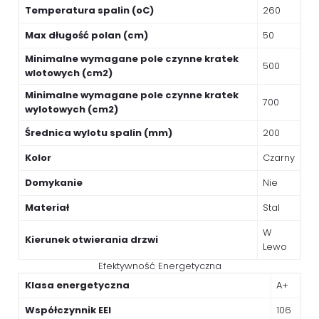
Temperatura spalin (oC)
260
Max długość polan (cm)
50
Minimalne wymagane pole czynne kratek
500
wlotowych (cm2)
Minimalne wymagane pole czynne kratek
700
wylotowych (cm2)
Średnica wylotu spalin (mm)
200
Kolor
Czarny
Domykanie
Nie
Materiał
Stal
W
Kierunek otwierania drzwi
Lewo
Efektywność Energetyczna
Klasa energetyczna
A+
Współczynnik EEI
106