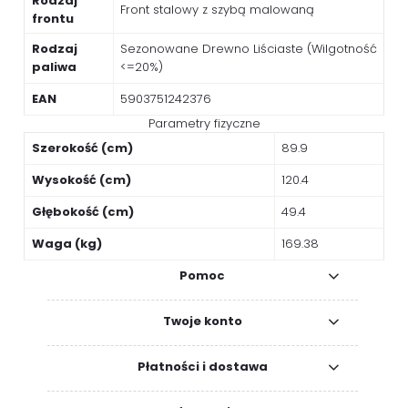
Rodzaj
Front stalowy z szybą malowaną
frontu
Rodzaj
Sezonowane Drewno Liściaste (Wilgotność
paliwa
<=20%)
EAN
5903751242376
Parametry fizyczne
Szerokość (cm)
89.9
Wysokość (cm)
120.4
Głębokość (cm)
49.4
Waga (kg)
169.38
Pomoc
Twoje konto
Płatności i dostawa