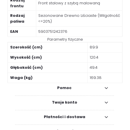
Rodzaj
Front stalowy z szybą malowaną
frontu
Rodzaj
Sezonowane Drewno Liściaste (Wilgotność
paliwa
<=20%)
EAN
5903751242376
Parametry fizyczne
Szerokość (cm)
89.9
Wysokość (cm)
120.4
Głębokość (cm)
49.4
Waga (kg)
169.38
Pomoc
Twoje konto
Płatności i dostawa