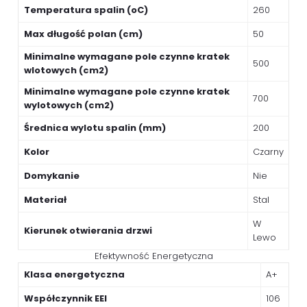
Temperatura spalin (oC)
260
Max długość polan (cm)
50
Minimalne wymagane pole czynne kratek
500
wlotowych (cm2)
Minimalne wymagane pole czynne kratek
700
wylotowych (cm2)
Średnica wylotu spalin (mm)
200
Kolor
Czarny
Domykanie
Nie
Materiał
Stal
W
Kierunek otwierania drzwi
Lewo
Efektywność Energetyczna
Klasa energetyczna
A+
Współczynnik EEI
106