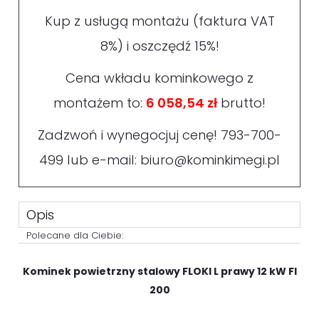
Kup z usługą montażu (faktura VAT
8%) i oszczędź 15%!
Cena wkładu kominkowego z
montażem to:
6 058,54 zł
brutto!
Zadzwoń i wynegocjuj cenę!
793-700-
499
lub e-mail:
biuro@kominkimegi.pl
Opis
Polecane dla Ciebie:
Kominek powietrzny stalowy FLOKI L prawy 12 kW FI
200