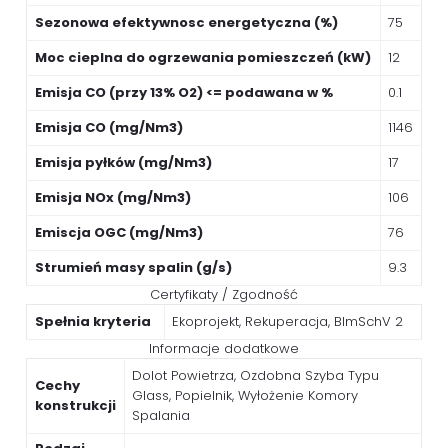
Sezonowa efektywnosc energetyczna (%)
75
Moc cieplna do ogrzewania pomieszczeń (kW)
12
Emisja CO (przy 13% O2) <= podawana w %
0.1
Emisja CO (mg/Nm3)
1146
Emisja pyłków (mg/Nm3)
17
Emisja NOx (mg/Nm3)
106
Emiscja OGC (mg/Nm3)
76
Strumień masy spalin (g/s)
9.3
Certyfikaty / Zgodność
Spełnia kryteria
Ekoprojekt, Rekuperacja, BImSchV 2
Informacje dodatkowe
Dolot Powietrza, Ozdobna Szyba Typu
Cechy
Glass, Popielnik, Wyłożenie Komory
konstrukcji
Spalania