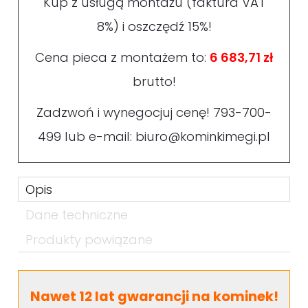
Kup z usługą montażu (faktura VAT
8%) i oszczędź 15%!
Cena pieca z montażem to:
6 683,71 zł
brutto!
Zadzwoń i wynegocjuj cenę!
793-700-
499
lub e-mail:
biuro@kominkimegi.pl
Opis
Dane techniczne
Produkty powiązane
Nawet 12 lat gwarancji na kominek!