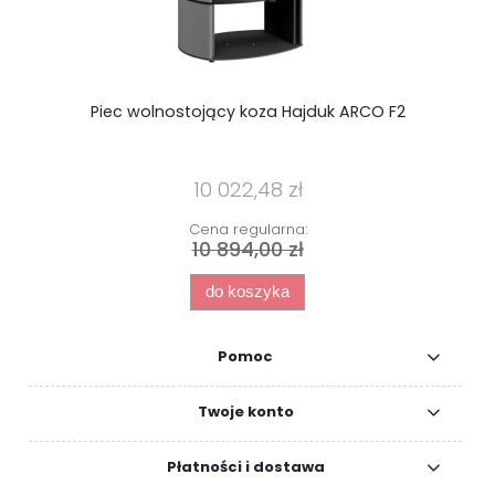
Piec wolnostojący koza Hajduk ARCO F2
p
10 022,48 zł
Cena regularna:
10 894,00 zł
do koszyka
Pomoc
Twoje konto
Płatności i dostawa