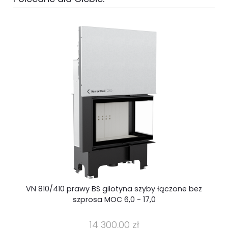
VN 810/410 prawy BS gilotyna szyby łączone bez
B
szprosa MOC 6,0 - 17,0
14 300,00 zł