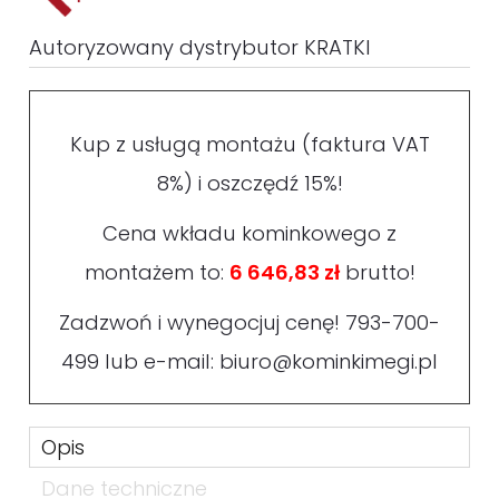
Autoryzowany dystrybutor KRATKI
Kup z usługą montażu (faktura VAT
8%) i oszczędź 15%!
Cena wkładu kominkowego z
montażem to:
6 646,83 zł
brutto!
Zadzwoń i wynegocjuj cenę!
793-700-
499
lub e-mail:
biuro@kominkimegi.pl
Opis
Dane techniczne