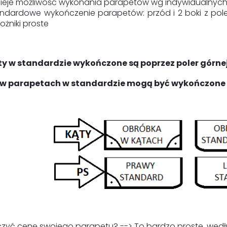
nieje możliwość wykonania parapetów wg indywidualnyc
ndardowe wykończenie parapetów: przód i 2 boki z poler
ożniki proste
y w standardzie wykończone są poprzez poler górnej
w parapetach w standardzie mogą być wykończone n
iczyć cenę swojego parapetu? --> To bardzo proste, we