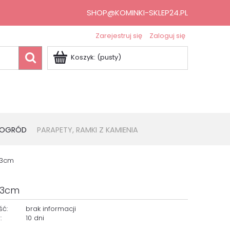
SHOP@KOMINKI-SKLEP24.PL
Zarejestruj się
Zaloguj się
Koszyk:
(pusty)
OGRÓD
PARAPETY, RAMKI Z KAMIENIA
 3cm
 3cm
ść:
brak informacji
:
10 dni