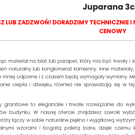
Juparana 3
SZ LUB ZADZWOŃ! DORADZIMY TECHNICZNIE 
CENOWY
ąc materiał na blat lub parapet, który ma być trwały i s
mień naturalny lub konglomerat kamienny. Inne materiał
e mniej odporne i z czasem będą wymagały wymiany. Me
łanie ciepła i dźwięku, również nie sprawdzają się w t
y granitowe to eleganckie i trwałe rozwiązanie do wyk
ów budynku. W naszej ofercie znajdziesz szeroki wyb
 który łączy w sobie naturalne piękno i wyjątkową wytrzyma
kalnymi wzorami i bogatą paletą barw, dzięki czemu 