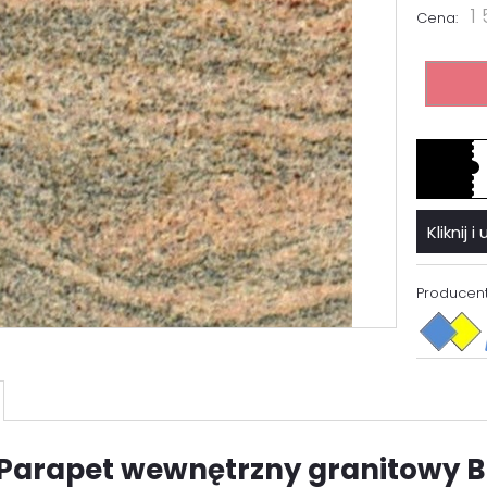
1 
Cena:
Kliknij
Producent
Parapet wewnętrzny granitowy Br