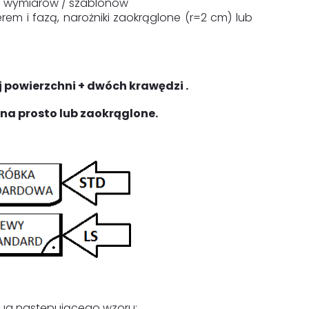
h wymiarów / szablonów
em i fazą, narożniki zaokrąglone (r=2 cm) lub
 powierzchni + dwóch krawędzi .
a prosto lub zaokrąglone.
dług następującego wzoru: