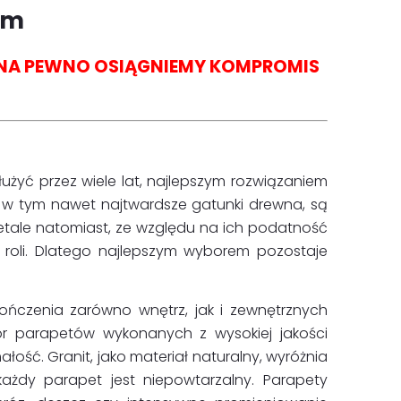
cm
I NA PEWNO OSIĄGNIEMY KOMPROMIS
łużyć przez wiele lat, najlepszym rozwiązaniem
y, w tym nawet najtwardsze gatunki drewna, są
tale natomiast, ze względu na ich podatność
ej roli. Dlatego najlepszym wyborem pozostaje
ończenia zarówno wnętrz, jak i zewnętrznych
ór parapetów wykonanych z wysokiej jakości
łość. Granit, jako materiał naturalny, wyróżnia
każdy parapet jest niepowtarzalny. Parapety