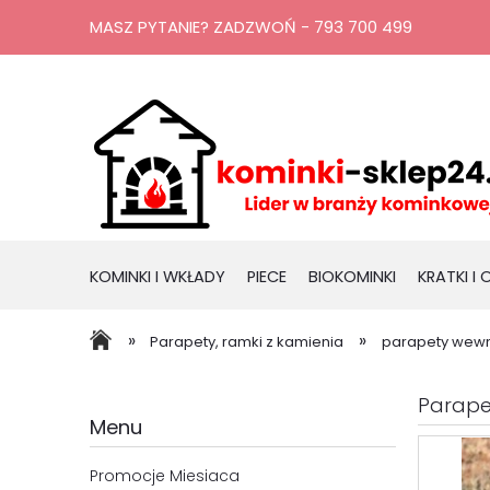
MASZ PYTANIE? ZADZWOŃ - 793 700 499
KOMINKI I WKŁADY
PIECE
BIOKOMINKI
KRATKI I
RURY, KOMINY
PROMOCJE
»
»
Parapety, ramki z kamienia
parapety wewn
Parape
Menu
Promocje Miesiaca