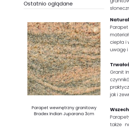
granito
Ostatnio oglądane
słonecz
Natural
Parapet
materia
ciepła i
uwagę i 
Trwałoś
Granit I
czynnik
praktycz
jak i ze
Parapet wewnętrzny granitowy
Wszechs
Bradex Indian Juparana 3cm
Parapety
także n