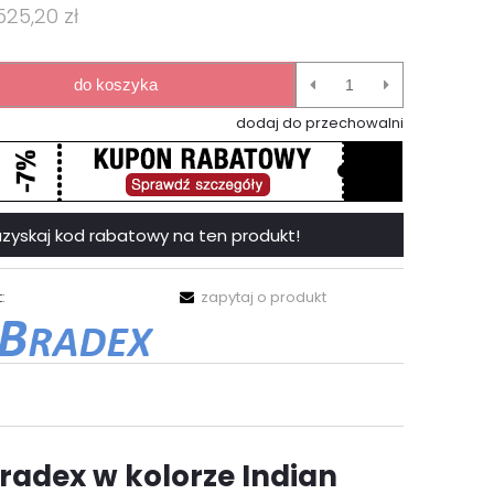
525,20 zł
do koszyka
dodaj do przechowalni
 i uzyskaj kod rabatowy na ten produkt!
:
zapytaj o produkt
adex w kolorze Indian