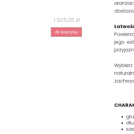
aranżac
dostosow
1 525,20 zł
Łatwość
do koszyka
Powierz
jego est
przyjazn
Wybierz
natural
zachwyc
CHARAK
gru
dł
sze