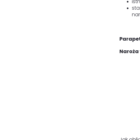
ist
sta
nar
Parapet
Naroża 
Jak obl