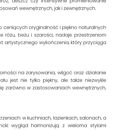
mróz, deszcz czy intensywne promieniowanie
osowań wewnętrznych, jak i zewnętrznych.
 ceniących oryginalność i piękno naturalnych
 różu, beżu i szarości, nadaje przestrzeniom
ekt artystycznego wykończenia, który przyciąga
orności na zarysowania, wilgoć oraz działanie
 jest nie tylko piękny, ale także niezwykle
zi się zarówno w zastosowaniach wewnętrznych,
rzeniach: w kuchniach, łazienkach, salonach, a
ancki wygląd harmonizują z wieloma stylami