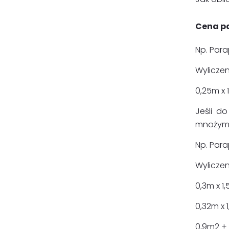
Cena pa
Np. Par
Wyliczeni
0,25m x 
Jeśli d
mnożymy
Np. Para
Wyliczeni
0,3m x 1
0,32m x 
0,9m2 +