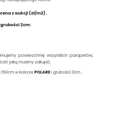
ena z aukcji (zł/m2) .
 grubości 2cm:
mujemy powierzchnię wszystkich parapetów,
ość jaką musimy zakupić.
x 150cm w kolorze
POLARE
i grubości 3cm .