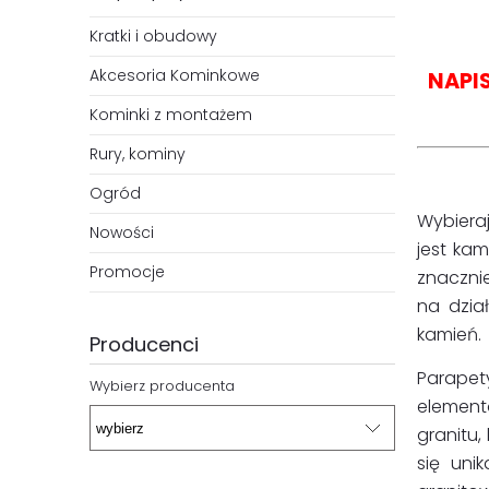
Kratki i obudowy
Akcesoria Kominkowe
NAPI
Kominki z montażem
Rury, kominy
Ogród
Wybieraj
Nowości
jest ka
Promocje
znaczni
na dzia
kamień.
Producenci
Parapet
Wybierz producenta
element
granitu,
się uni