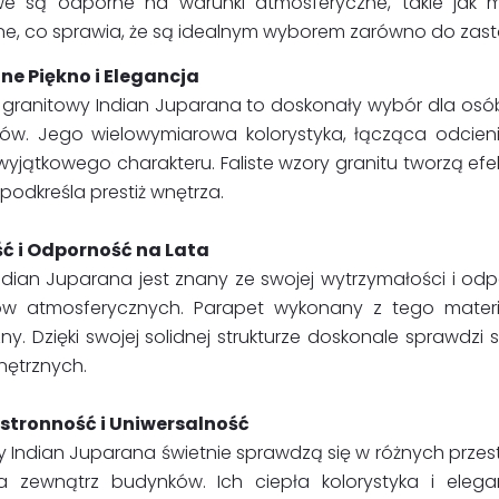
we są odporne na warunki atmosferyczne, takie jak 
ne, co sprawia, że są idealnym wyborem zarówno do zast
ne Piękno i Elegancja
 granitowy Indian Juparana to doskonały wybór dla osób
łów. Jego wielowymiarowa kolorystyka, łącząca odcienie
 wyjątkowego charakteru. Faliste wzory granitu tworzą ef
podkreśla prestiż wnętrza.
ć i Odporność na Lata
ndian Juparana jest znany ze swojej wytrzymałości i odp
ów atmosferycznych. Parapet wykonany z tego materiału
ny. Dzięki swojej solidnej strukturze doskonale sprawd
wnętrznych.
tronność i Uniwersalność
 Indian Juparana świetnie sprawdzą się w różnych przest
a zewnątrz budynków. Ich ciepła kolorystyka i eleg