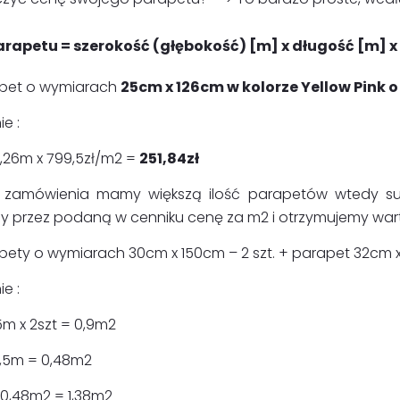
rapetu = szerokość (głębokość) [m] x długość [m] x c
apet o wymiarach
25cm x 126cm w kolorze Yellow Pink o
e :
1,26m x 799,5zł/m2 =
251,84zł
o zamówienia mamy większą ilość parapetów wtedy su
 przez podaną w cenniku cenę za m2 i otrzymujemy wart
pety o wymiarach 30cm x 150cm – 2 szt. + parapet 32cm 
e :
,5m x 2szt = 0,9m2
1,5m = 0,48m2
 0,48m2 = 1,38m2