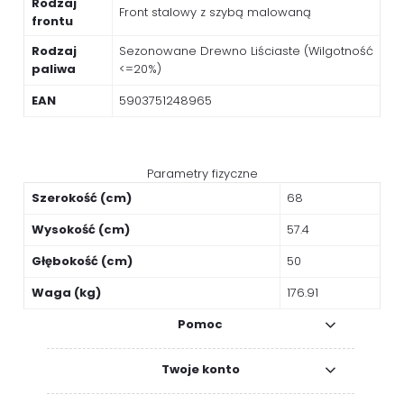
Rodzaj
Front stalowy z szybą malowaną
frontu
Rodzaj
Sezonowane Drewno Liściaste (Wilgotność
paliwa
<=20%)
EAN
5903751248965
Parametry fizyczne
Szerokość (cm)
68
Wysokość (cm)
57.4
Głębokość (cm)
50
Waga (kg)
176.91
Pomoc
Twoje konto