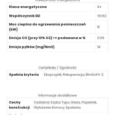
Klasa energetyczna
A+
Współczynnik EEI
110.62
Moc cieplna do ogrzewania pomieszczeń
8
(kW)
Emisja CO (przy 13% O2) <= podawana w %
0.09
Emisja pyłków (mg/Nm3)
14
Certyfikaty / Zgodność
Spełnia kryteria
Ekoprojekt, Rekuperacja, BImSchV 2
Informacje dodatkowe
Cechy
Ozdobna Szyba Typu Glass, Popielnik,
konstrukcji
Wyłożenie Komory Spalania