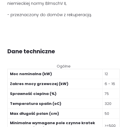
niemieckiej normy BlmschV II,
- przeznaczony do domów z rekuperacją.
Dane techniczne
Ogólne
Moc nominalna (kW)
12
Zakres mocy grzewczej (kW)
6 - 16
Sprawność cieplna (%)
75
Temperatura spalin (oC)
320
Max długość polan (cm)
50
Minimalne wymagane pole czynne kratek
>=500