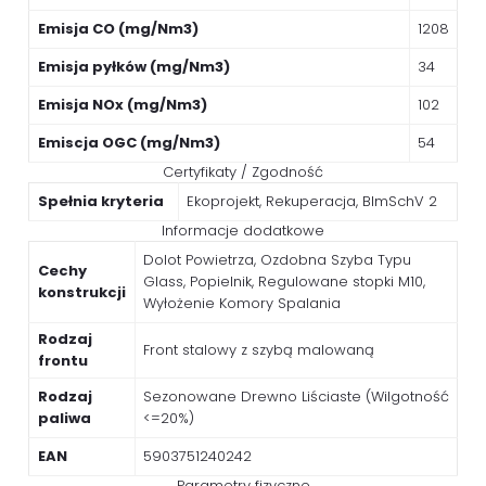
Emisja CO (mg/Nm3)
1208
Emisja pyłków (mg/Nm3)
34
Emisja NOx (mg/Nm3)
102
Emiscja OGC (mg/Nm3)
54
Certyfikaty / Zgodność
Spełnia kryteria
Ekoprojekt, Rekuperacja, BImSchV 2
Informacje dodatkowe
Dolot Powietrza, Ozdobna Szyba Typu
Cechy
Glass, Popielnik, Regulowane stopki M10,
konstrukcji
Wyłożenie Komory Spalania
Rodzaj
Front stalowy z szybą malowaną
frontu
Rodzaj
Sezonowane Drewno Liściaste (Wilgotność
paliwa
<=20%)
EAN
5903751240242
Parametry fizyczne