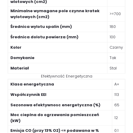
wlotowych (cm2)
Minimalne wymagane pole czynne kratek
>=700
wylotowych (cm2)
Średnica wylotu spalin (mm)
180
Średnica dolotu powierza (mm)
100
Kolor
Czarny
Domykanie
Tak
Materiał
Stal
Efektywność Energetyczna
Klasa energetyczna
A+
Współczynnik EEI
113
Sezonowa efektywnosc energetyczna (%)
65
Moc cieplna do ogrzewania pomieszczeń
12
(kW)
Emisja CO (przy 13% O2) <= podawana w %
0.1