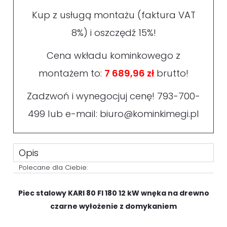
Kup z usługą montażu (faktura VAT
8%) i oszczędź 15%!
Cena wkładu kominkowego z
montażem to:
7 689,96 zł
brutto!
Zadzwoń i wynegocjuj cenę!
793-700-
499
lub e-mail:
biuro@kominkimegi.pl
Opis
Polecane dla Ciebie:
Piec stalowy KARI 80 FI 180 12 kW wnęka na drewno
czarne wyłożenie z domykaniem