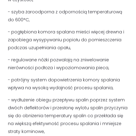
- szyba żaroodporna z odpornością temperaturową
do 600°C,
- pogłębiona komora spalana mieści więcej drewna i
zapobiega wysypywaniu popiołu do pomieszczenia
podczas uzupełniania opału,
- regulowane nóżki pozwalają na zniwelowanie
nierówności podłoża i wypoziomowania pieca,
- potrójny system dopowietrzenia komory spalania
wpływa na wysoką wydajność procesu spalania,
- wydłużenie obiegu przepływu spalin poprzez system
dwóch deflektorów i przesłonę wylotu spalin przyczynia
się do obniżenia temperatury spalin co przekłada się
na większą efektywność procesu spalania i mniejsze
straty kominowe,