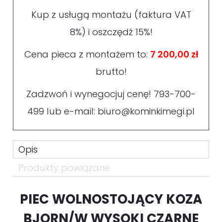
Kup z usługą montażu (faktura VAT
8%) i oszczędź 15%!
Cena pieca z montażem to:
7 200,00 zł
brutto!
Zadzwoń i wynegocjuj cenę!
793-700-
499
lub e-mail:
biuro@kominkimegi.pl
Opis
Produkty powiązane
PIEC WOLNOSTOJĄCY KOZA
BJORN/W WYSOKI CZARNE