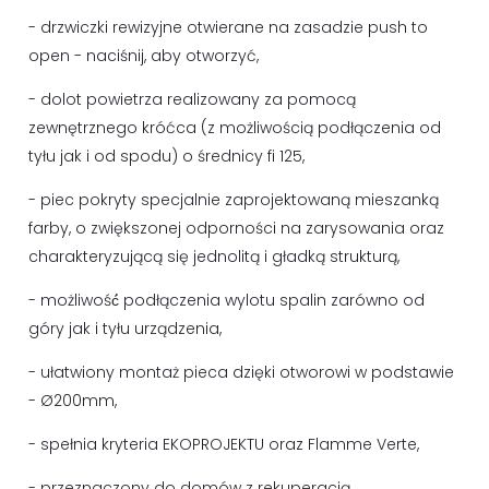
- drzwiczki rewizyjne otwierane na zasadzie push to
open - naciśnij, aby otworzyć,
- dolot powietrza realizowany za pomocą
zewnętrznego króćca (z możliwością podłączenia od
tyłu jak i od spodu) o średnicy fi 125,
- piec pokryty specjalnie zaprojektowaną mieszanką
farby, o zwiększonej odporności na zarysowania oraz
charakteryzującą się jednolitą i gładką strukturą,
- możliwość́ podłączenia wylotu spalin zarówno od
góry jak i tyłu urządzenia,
- ułatwiony montaż pieca dzięki otworowi w podstawie
- Ø200mm,
- spełnia kryteria EKOPROJEKTU oraz Flamme Verte,
- przeznaczony do domów z rekuperacją.