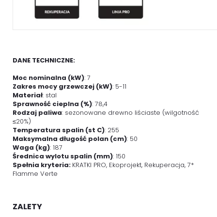
DANE TECHNICZNE:
Moc nominalna (kW)
: 7
Zakres mocy grzewczej (kW)
: 5-11
Materiał
: stal
Sprawność cieplna (%)
: 78,4
Rodzaj paliwa
: sezonowane drewno liściaste (wilgotność
≤20%)
Temperatura spalin (st C)
: 255
Maksymalna długość polan (cm)
: 50
Waga (kg)
: 187
Średnica wylotu spalin (mm)
: 150
Spełnia kryteria:
KRATKI PRO, Ekoprojekt, Rekuperacja, 7*
Flamme Verte
ZALETY