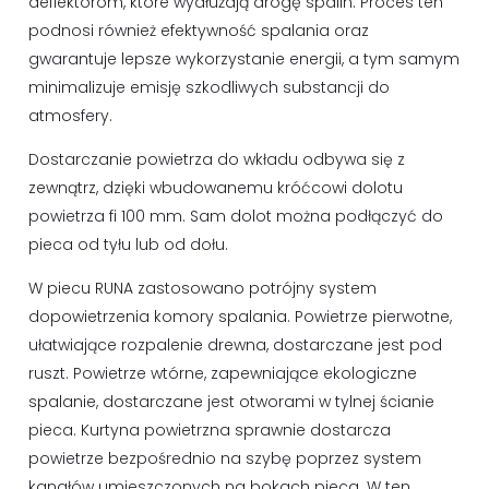
deflektorom, które wydłużają drogę spalin. Proces ten
podnosi również efektywność spalania oraz
gwarantuje lepsze wykorzystanie energii, a tym samym
minimalizuje emisję szkodliwych substancji do
atmosfery.
Dostarczanie powietrza do wkładu odbywa się z
zewnątrz, dzięki wbudowanemu króćcowi dolotu
powietrza fi 100 mm. Sam dolot można podłączyć do
pieca od tyłu lub od dołu.
W piecu RUNA zastosowano potrójny system
dopowietrzenia komory spalania. Powietrze pierwotne,
ułatwiające rozpalenie drewna, dostarczane jest pod
ruszt. Powietrze wtórne, zapewniające ekologiczne
spalanie, dostarczane jest otworami w tylnej ścianie
pieca. Kurtyna powietrzna sprawnie dostarcza
powietrze bezpośrednio na szybę poprzez system
kanałów umieszczonych na bokach pieca. W ten