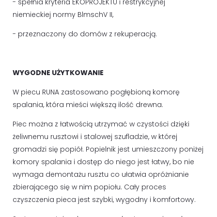
- spełnia kryteria EKOPROJEKTU i restrykcyjnej
niemieckiej normy BlmschV II,
- przeznaczony do domów z rekuperacją.
WYGODNE UŻYTKOWANIE
W piecu RUNA zastosowano pogłębioną komorę
spalania, która mieści większą ilość drewna.
Piec można z łatwością utrzymać w czystości dzięki
żeliwnemu rusztowi i stalowej szufladzie, w której
gromadzi się popiół. Popielnik jest umieszczony poniżej
komory spalania i dostęp do niego jest łatwy, bo nie
wymaga demontażu rusztu co ułatwia opróżnianie
zbierającego się w nim popiołu. Cały proces
czyszczenia pieca jest szybki, wygodny i komfortowy.