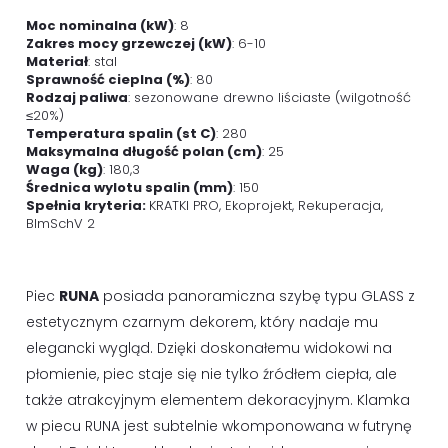
Moc nominalna (kW)
: 8
Zakres mocy grzewczej (kW)
: 6-10
Materiał
: stal
Sprawność cieplna (%)
: 80
Rodzaj paliwa
: sezonowane drewno liściaste (wilgotność
≤20%)
Temperatura spalin (st C)
: 280
Maksymalna długość polan (cm)
: 25
Waga (kg)
: 180,3
Średnica wylotu spalin (mm)
: 150
Spełnia kryteria:
KRATKI PRO, Ekoprojekt, Rekuperacja,
BImSchV 2
Piec
RUNA
posiada panoramiczna szybę typu GLASS z
estetycznym czarnym dekorem, który nadaje mu
elegancki wygląd. Dzięki doskonałemu widokowi na
płomienie, piec staje się nie tylko źródłem ciepła, ale
także atrakcyjnym elementem dekoracyjnym. Klamka
w piecu RUNA jest subtelnie wkomponowana w futrynę