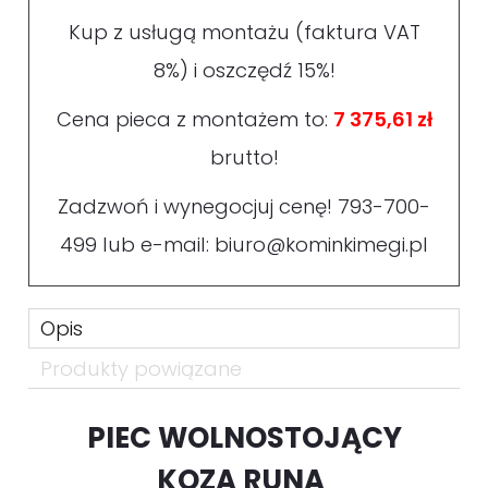
Kup z usługą montażu (faktura VAT
8%) i oszczędź 15%!
Cena pieca z montażem to:
7 375,61 zł
brutto!
Zadzwoń i wynegocjuj cenę!
793-700-
499
lub e-mail:
biuro@kominkimegi.pl
Opis
Produkty powiązane
PIEC WOLNOSTOJĄCY
KOZA RUNA