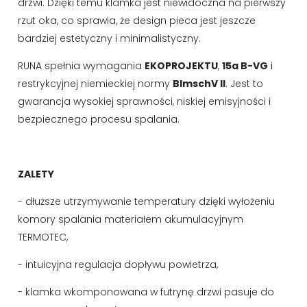
drzwi. Dzięki temu klamka jest niewidoczna na pierwszy
rzut oka, co sprawia, że design pieca jest jeszcze
bardziej estetyczny i minimalistyczny.
RUNA spełnia wymagania
EKOPROJEKTU
,
15a B-VG
i
restrykcyjnej niemieckiej normy
BlmschV II
. Jest to
gwarancja wysokiej sprawności, niskiej emisyjności i
bezpiecznego procesu spalania.
ZALETY
- dłuższe utrzymywanie temperatury dzięki wyłożeniu
komory spalania materiałem akumulacyjnym
TERMOTEC,
- intuicyjna regulacja dopływu powietrza,
- klamka wkomponowana w futrynę drzwi pasuje do