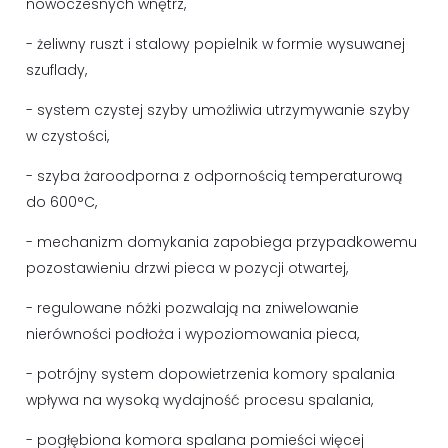
nowoczesnych wnętrz,
- żeliwny ruszt i stalowy popielnik w formie wysuwanej
szuflady,
- system czystej szyby umożliwia utrzymywanie szyby
w czystości,
- szyba żaroodporna z odpornością temperaturową
do 600°C,
- mechanizm domykania zapobiega przypadkowemu
pozostawieniu drzwi pieca w pozycji otwartej,
- regulowane nóżki pozwalają na zniwelowanie
nierówności podłoża i wypoziomowania pieca,
- potrójny system dopowietrzenia komory spalania
wpływa na wysoką wydajność procesu spalania,
- pogłębiona komora spalana pomieści więcej