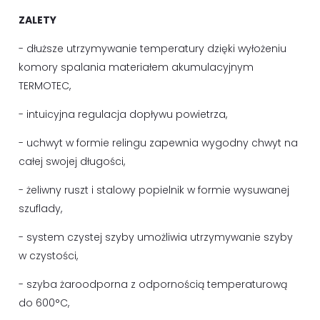
ZALETY
- dłuższe utrzymywanie temperatury dzięki wyłożeniu
komory spalania materiałem akumulacyjnym
TERMOTEC,
- intuicyjna regulacja dopływu powietrza,
- uchwyt w formie relingu zapewnia wygodny chwyt na
całej swojej długości,
- żeliwny ruszt i stalowy popielnik w formie wysuwanej
szuflady,
- system czystej szyby umożliwia utrzymywanie szyby
w czystości,
- szyba żaroodporna z odpornością temperaturową
do 600°C,