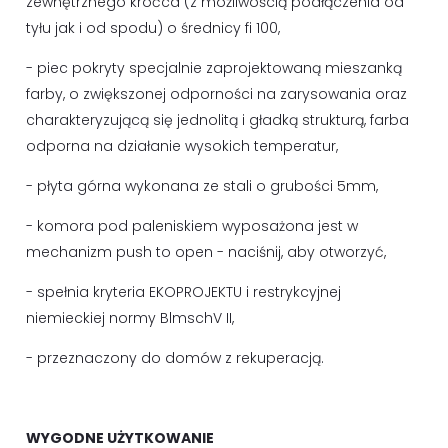
zewnętrznego króćca (z możliwością podłączenia od
tyłu jak i od spodu) o średnicy fi 100,
- piec pokryty specjalnie zaprojektowaną mieszanką
farby, o zwiększonej odporności na zarysowania oraz
charakteryzującą się jednolitą i gładką strukturą, farba
odporna na działanie wysokich temperatur,
- płyta górna wykonana ze stali o grubości 5mm,
- komora pod paleniskiem wyposażona jest w
mechanizm push to open - naciśnij, aby otworzyć,
- spełnia kryteria EKOPROJEKTU i restrykcyjnej
niemieckiej normy BlmschV II,
- przeznaczony do domów z rekuperacją.
WYGODNE UŻYTKOWANIE