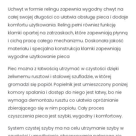
Uchwyt w formie relingu zapewnia wygodny chwyt na
całej swojej długości co ułatwia obsługę pieca i dodaje
komfortu użytkowania. Reling pełni również funkcję
klamki opartej na zatrzaskach, które zapewniają płynną
i cichą pracę całego mechanizmu. Doskonała jakość
materiału i specjalna konstrukcja klamki zapewniają
wygodne użytkowanie pieca
Piec można z łatwością utrzymać w czystości dzięki
żeliwnemu rusztowi i stalowej szufladzie, w której
gromadzi się popiół. Popielnik jest umieszczony poniżej
komory spalania i dostęp do niego jest łatwy, bo nie
wymaga demontażu rusztu co ułatwia opróżnianie
zbierającego się w nim popiołu. Cały proces
czyszczenia pieca jest szybki, wygodny i komfortowy.
System czystej szyby ma na celu utrzymanie szyby w
czystości i umożliwienie obserwowania palącego się