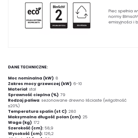
Piec spełnia w
normy BlmschV 
emisyjności i
DANE TECHNICZNE:
Moc nominalna (kW)
: 8
Zakres mocy grzewczej (kW)
: 6-10
Materiał
: stal
Sprawność cieplna (%)
: 79
Rodzaj paliwa
: sezonowane drewno liściaste (wilgotność
≤20%)
Temperatura spalin (st C)
: 280
Maksymalna długość polan (cm)
: 25
Waga (kg)
: 172
Szerokość (cm):
58,9
Wysokość (cm):
126,2