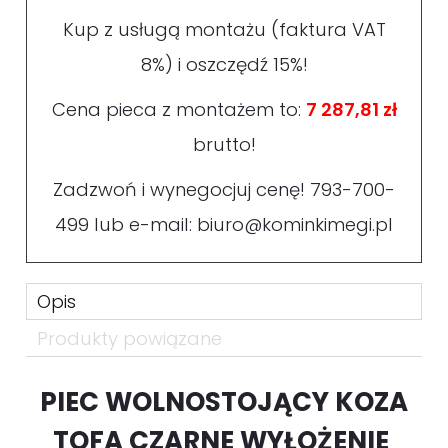
Kup z usługą montażu (faktura VAT
8%) i oszczędź 15%!
Cena pieca z montażem to:
7 287,81 zł
brutto!
Zadzwoń i wynegocjuj cenę!
793-700-
499
lub e-mail:
biuro@kominkimegi.pl
Opis
Produkty powiązane
PIEC WOLNOSTOJĄCY KOZA
TOFA CZARNE WYŁOŻENIE