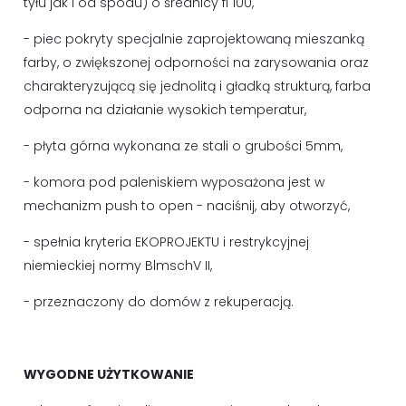
tyłu jak i od spodu) o średnicy fi 100,
- piec pokryty specjalnie zaprojektowaną mieszanką
farby, o zwiększonej odporności na zarysowania oraz
charakteryzującą się jednolitą i gładką strukturą, farba
odporna na działanie wysokich temperatur,
- płyta górna wykonana ze stali o grubości 5mm,
- komora pod paleniskiem wyposażona jest w
mechanizm push to open - naciśnij, aby otworzyć,
- spełnia kryteria EKOPROJEKTU i restrykcyjnej
niemieckiej normy BlmschV II,
- przeznaczony do domów z rekuperacją.
WYGODNE UŻYTKOWANIE