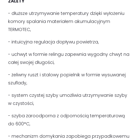
ZALETY
- dłuższe utrzymywanie temperatury dzięki wyłożeniu
komory spalania materiałem akumulacyjnym
TERMOTEC,
- intuicyjna regulacja dopływu powietrza,
- uchwyt w formie relingu zapewnia wygodny chwyt na
całej swojej długości,
- żeliwny ruszt i stalowy popielnik w formie wysuwanej
szuflady,
- system czystej szyby umożliwia utrzymywanie szyby
w czystości,
- szyba żaroodporna z odpornością temperaturową
do 600°C,
- mechanizm domykania zapobiega przypadkowemu