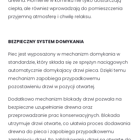
drewna. Płomienie w kominku nie tylko dostarczają
ciepła, ale również wprowadzają do pomieszczenia
przyjemną atmosferę i chwilę relaksu.
BEZPIECZNY SYSTEM DOMYKANIA
Piec jest wyposażony w mechanizm domykania w
standardzie, który składa się ze sprężyn naciągowych
automatycznie domykajacy drzwi pieca. Dzięki temu
mechanizm zapobiega przypadkowemu
pozostawieniu drzwi w pozycji otwartej.
Dodatkowo mechanizm blokady drzwi pozwala na
bezpieczne uzupełnianie drewna oraz
przeprowadzanie prac konserwacyjnych. Blokada
utrzymuje drzwi otwarte, co ułatwia proces dodawania
drewna do pieca i zapobiega przypadkowemu
zamknięciu drzwi. Po zablokowaniu drzwi są otwarte do