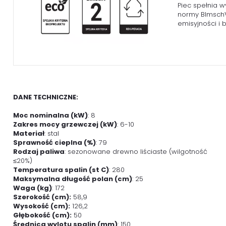
Piec spełnia w
normy BlmschV 
emisyjności i
DANE TECHNICZNE:
Moc nominalna (kW)
: 8
Zakres mocy grzewczej (kW)
: 6-10
Materiał
: stal
Sprawność cieplna (%)
: 79
Rodzaj paliwa
: sezonowane drewno liściaste (wilgotność
≤20%)
Temperatura spalin (st C)
: 280
Maksymalna długość polan (cm)
: 25
Waga (kg)
: 172
Szerokość (cm):
58,9
Wysokość (cm):
126,2
Głębokość (cm):
50
Średnica wylotu spalin (mm)
: 150