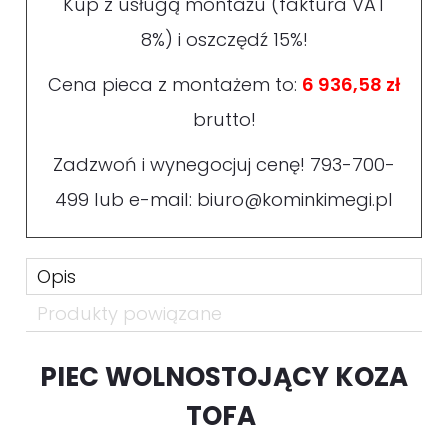
Kup z usługą montażu (faktura VAT
8%) i oszczędź 15%!
Cena pieca z montażem to:
6 936,58 zł
brutto!
Zadzwoń i wynegocjuj cenę!
793-700-
499
lub e-mail:
biuro@kominkimegi.pl
Opis
Produkty powiązane
PIEC WOLNOSTOJĄCY KOZA
TOFA