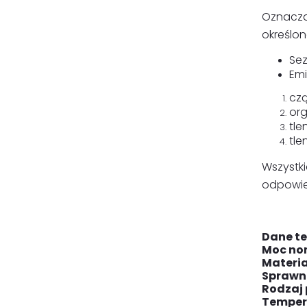
Oznacza 
określo
Sez
Emi
czą
org
tle
tle
Wszyst
odpowied
Dane te
Moc no
Materia
Sprawno
Rodzaj 
Tempera