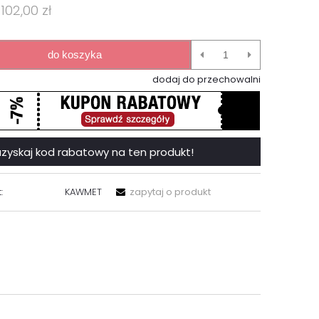
102,00 zł
do koszyka
dodaj do przechowalni
 i uzyskaj kod rabatowy na ten produkt!
:
KAWMET
zapytaj o produkt