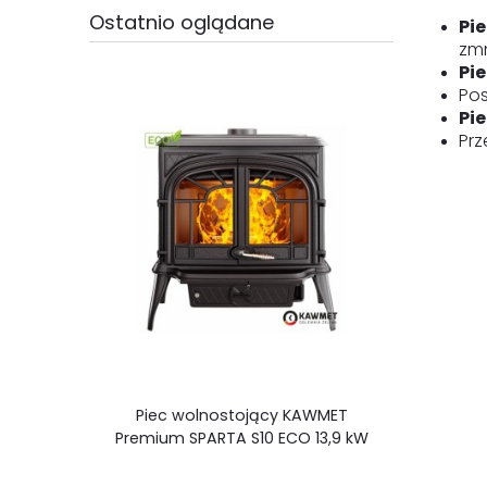
Ostatnio oglądane
Pi
zmn
Pi
Pos
Pi
Prz
Piec wolnostojący KAWMET
Premium SPARTA S10 ECO 13,9 kW