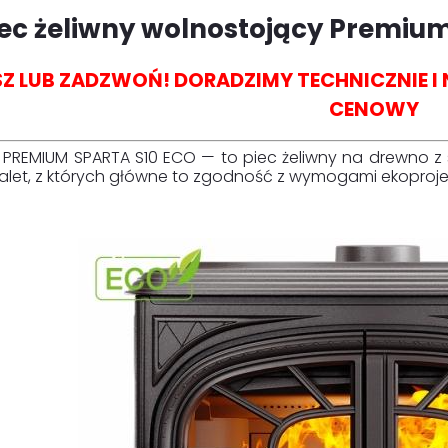
iec żeliwny wolnostojący Premium
SZ LUB ZADZWOŃ! DORADZIMY TECHNICZNIE 
CENOWY
PREMIUM SPARTA S10 ECO — to piec żeliwny na drewno z s
zalet, z których główne to zgodność z wymogami ekoproje