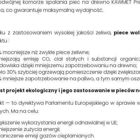
podwójnej komorze spalania piec na drewno KAWMET Pre
za, co gwarantuje maksymalną wydajność.
ku z zastosowaniem wysokiej jakości żeliwa,
piece wo
ktu :
 mocniejsze niż zwykłe piece żeliwne;
iejszają emisję CO, ciał stałych i substancji organ
dowiska dzięki mniejszemu zapotrzebowaniu na drewno;
ło 30% szybciej ogrzewają pomieszczenie dzięki zwiększo
% mniejsze zapotrzebowanie na paliwo, a tym samym os
st projekt ekologiczny i jego zastosowanie w pieców 
ekt — to dyrektywa Parlamentu Europejskiego w sprawie 
ych. Ma na celu:
ększenie wykorzystania energii odnawialnej w UE;
iejszenie zużycia energii;
aniczenie emisji gazów cieplarnianych.