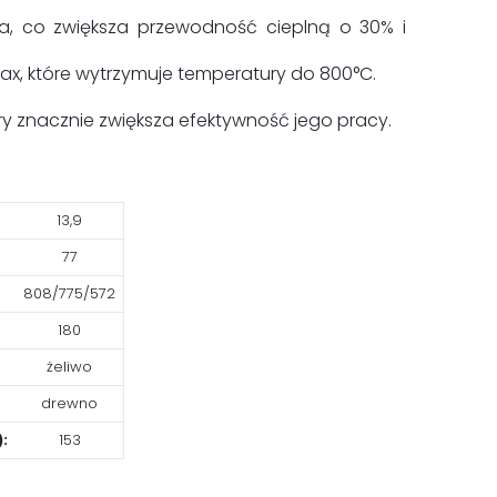
wa, co zwiększa przewodność cieplną o 30% i
x, które wytrzymuje temperatury do 800°C.
y znacznie zwiększa efektywność jego pracy.
13,9
77
808/775/572
180
żeliwo
drewno
:
153