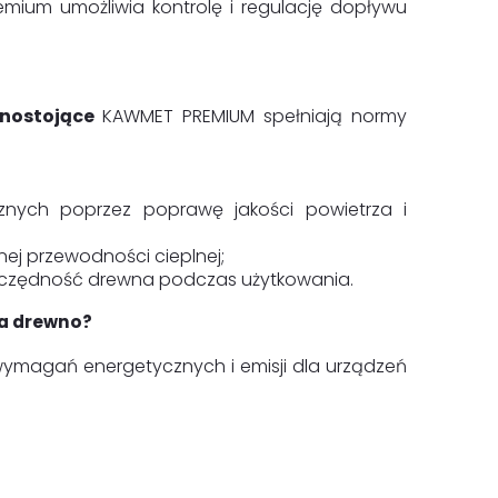
mium umożliwia kontrolę i regulację dopływu
lnostojące
KAWMET PREMIUM spełniają normy
icznych poprzez poprawę jakości powietrza i
nej przewodności cieplnej;
zczędność drewna podczas użytkowania.
na drewno?
wymagań energetycznych i emisji dla urządzeń