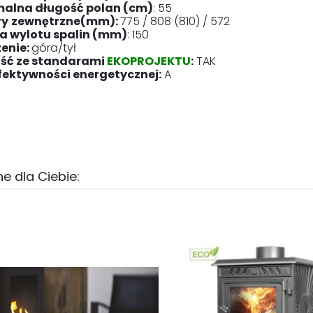
alna długość polan (cm)
: 55
ry
zewnętrzne(mm):
775 / 808 (810) / 572
a wylotu spalin (mm)
: 150
enie:
góra/tył
ść ze standarami
EKOPROJEKTU
:
TAK
fektywności energetycznej:
A
e dla Ciebie: