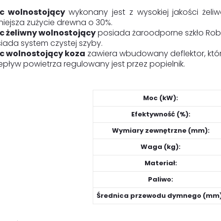
ec wolnostojący
wykonany jest z wysokiej jakości żeli
iejsza zużycie drewna o 30%.
ec żeliwny wolnostojący
posiada żaroodporne szkło Roba
iada system czystej szyby.
ec wolnostojący koza
zawiera wbudowany deflektor, któr
epływ powietrza regulowany jest przez popielnik.
Moc (kW):
Efektywność (%):
Wymiary zewnętrzne (mm):
Waga (kg):
Materiał:
Paliwo:
Średnica przewodu dymnego (mm)