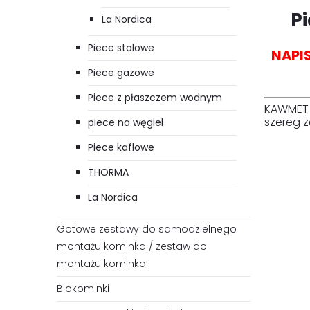
P
La Nordica
Piece stalowe
NAPI
Piece gazowe
Piece z płaszczem wodnym
KAWMET 
szereg 
piece na węgiel
Piece kaflowe
THORMA
La Nordica
Gotowe zestawy do samodzielnego
montażu kominka / zestaw do
montażu kominka
Biokominki