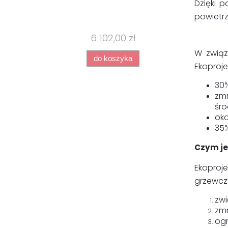
Dzięki 
powietr
6 102,00 zł
W związ
do koszyka
Ekoproje
30%
zmn
śro
oko
35
Czym je
Ekoproj
grzewcz
zwi
zmn
ogr