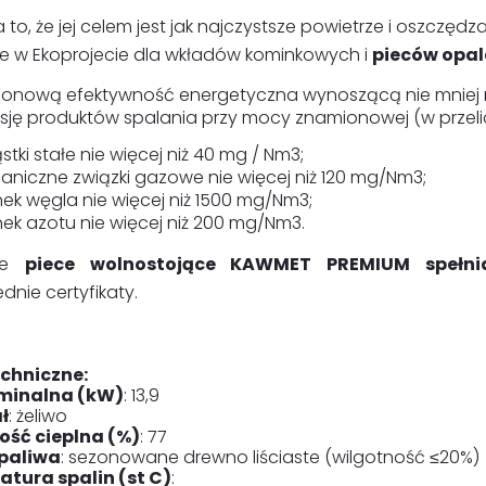
to, że jej celem jest jak najczystsze powietrze i oszczę
ne w Ekoprojecie dla wkładów kominkowych i
pieców opa
onową efektywność energetyczna wynoszącą nie mniej 
sję produktów spalania przy mocy znamionowej (w przelicz
stki stałe nie więcej niż 40 mg / Nm3;
aniczne związki gazowe nie więcej niż 120 mg/Nm3;
nek węgla nie więcej niż 1500 mg/Nm3;
nek azotu nie więcej niż 200 mg/Nm3.
kie
piece wolnostojące KAWMET PREMIUM spełni
nie certyfikaty.
chniczne:
minalna (kW)
: 13,9
ł
: żeliwo
ść cieplna (%)
: 77
paliwa
: sezonowane drewno liściaste (wilgotność ≤20%)
tura spalin (st C)
: