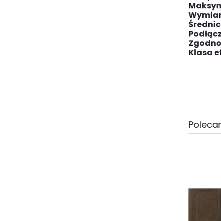
Maksym
Wymia
Średnic
Podłącz
Zgodno
Klasa e
Polecan