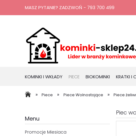
MASZ PYTANIE? ZADZWOŃ - 793 700 499
KOMINKI I WKŁADY
PIECE
BIOKOMINKI
KRATKI I
RURY, KOMINY
PROMOCJE
»
»
»
Piece
Piece Wolnostojące
Piece żeli
Piec w
Menu
Promocje Miesiaca