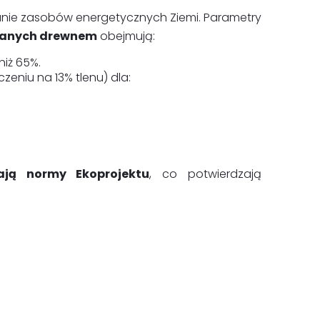
dzanie zasobów energetycznych Ziemi. Parametry
lanych drewnem
obejmują:
niż 65%.
eniu na 13% tlenu) dla:
ają normy Ekoprojektu
, co potwierdzają