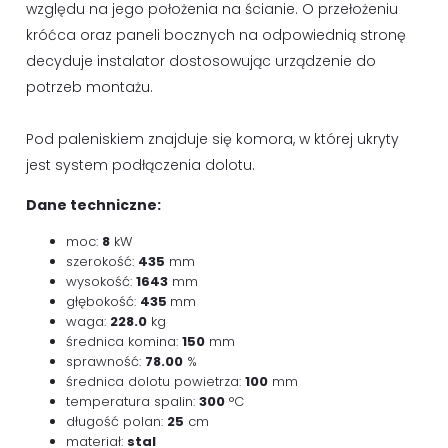
względu na jego położenia na ścianie. O przełożeniu
króćca oraz paneli bocznych na odpowiednią stronę
decyduje instalator dostosowując urządzenie do
potrzeb montażu.
Pod paleniskiem znajduje się komora, w której ukryty
jest system podłączenia dolotu.
Dane techniczne:
moc:
8
kW
szerokość:
435
mm
wysokość:
1643
mm
głębokość:
435
mm
waga:
228.0
kg
średnica komina:
150
mm
sprawność:
78.00
%
średnica dolotu powietrza:
100
mm
temperatura spalin:
300
°C
długość polan:
25
cm
materiał:
stal