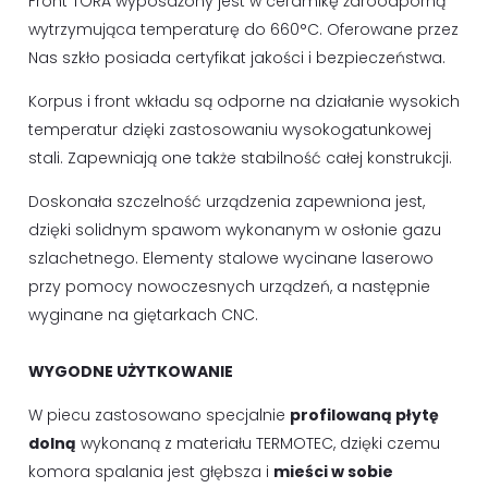
Front TORA wyposażony jest w ceramikę żaroodporną
wytrzymująca temperaturę do 660°C. Oferowane przez
Nas szkło posiada certyfikat jakości i bezpieczeństwa.
Korpus i front wkładu są odporne na działanie wysokich
temperatur dzięki zastosowaniu wysokogatunkowej
stali. Zapewniają one także stabilność całej konstrukcji.
Doskonała szczelność urządzenia zapewniona jest,
dzięki solidnym spawom wykonanym w osłonie gazu
szlachetnego. Elementy stalowe wycinane laserowo
przy pomocy nowoczesnych urządzeń, a następnie
wyginane na giętarkach CNC.
WYGODNE UŻYTKOWANIE
W piecu zastosowano specjalnie
profilowaną płytę
dolną
wykonaną z materiału TERMOTEC, dzięki czemu
komora spalania jest głębsza i
mieści w sobie