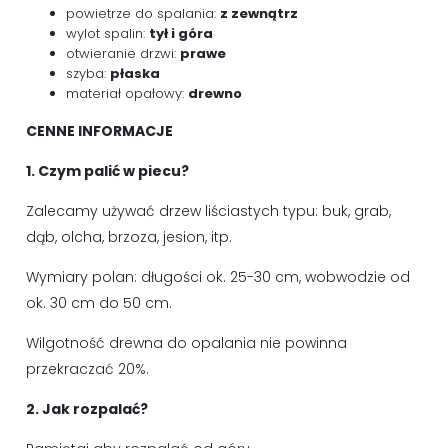
powietrze do spalania:
z zewnątrz
wylot spalin:
tył i góra
otwieranie drzwi:
prawe
szyba:
płaska
materiał opałowy:
drewno
CENNE INFORMACJE
1. Czym palić w piecu?
Zalecamy używać drzew liściastych typu: buk, grab,
dąb, olcha, brzoza, jesion, itp.
Wymiary polan: długości ok. 25-30 cm, wobwodzie od
ok. 30 cm do 50 cm.
Wilgotność drewna do opalania nie powinna
przekraczać 20%.
2. Jak rozpalać?