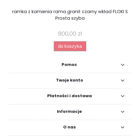
ramka z kamienia rama granit czarny wkład FLOKI S
Pi
Prosta szyba
800,00 zł
do koszyka
Pomoc
Twoje konto
Płatności i dostawa
Informacje
O nas