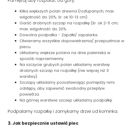
Pamiętaj aby rozpalać od góry.
Kilka większych polan drewna (rozłupanych; max.
wilgotność do 20%; śr. ok 10-13 cm).
Garść drobnych szczap na rozpałkę (śr. ok 2-5 cm;
max. wilgotność do 20%.
Dowolna podpałka - Zapałki/ zapalarka.
Otwieramy wszystkie dopowietrzenia/ przepustnice w
piecu
Układamy większe polana na dnie paleniska w
sposób naprzemienny
Na szczycie grubych polan układamy warstwę
drobnych szczap na rozpałkę (nie więcej niż 3
warstwy).
Szczapy układamy pozostawiając pomiędzy nimi
odstępy, aby zapewnić swobodny przepływ
powietrza.
Na górnej warstwie szczep układamy podpałkę.
Podpalamy rozpałkę i zamykamy drzwi od kominka.
3. Jak bezpiecznie ustawić piec