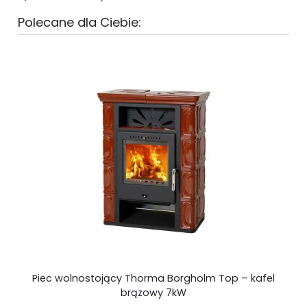
Polecane dla Ciebie:
Pi
Piec wolnostojący Thorma Borgholm Top – kafel
brązowy 7kW