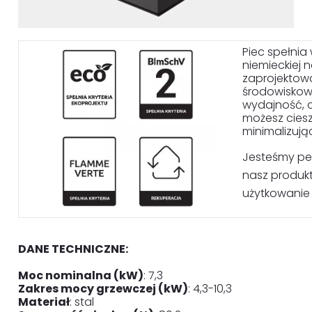
Piec spełni
niemieckiej 
zaprojektow
środowiskow
wydajność, c
możesz ciesz
minimalizują
Jesteśmy pew
nasz produk
użytkowanie 
DANE TECHNICZNE:
Moc nominalna (kW)
: 7,3
Zakres mocy grzewczej (kW)
: 4,3-10,3
Materiał
: stal