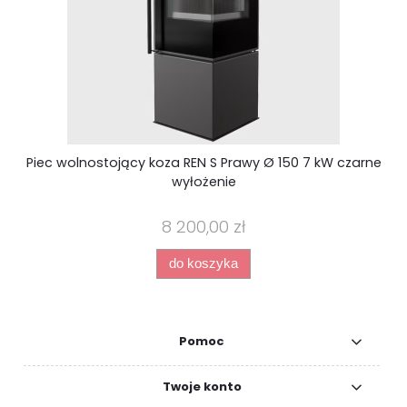
K
Piec wolnostojący koza REN S Prawy Ø 150 7 kW czarne
wyłożenie
8 200,00 zł
do koszyka
Pomoc
Twoje konto