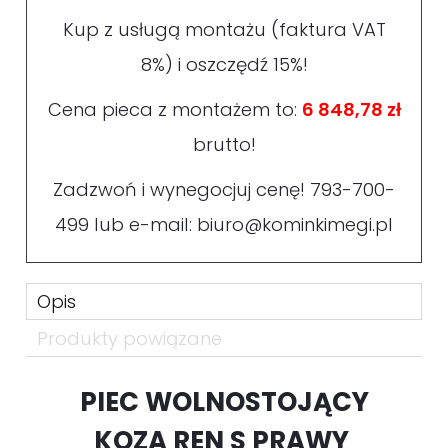
Kup z usługą montażu (faktura VAT
8%) i oszczędź 15%!
Cena pieca z montażem to:
6 848,78 zł
brutto!
Zadzwoń i wynegocjuj cenę!
793-700-
499
lub e-mail:
biuro@kominkimegi.pl
Opis
Produkty powiązane
PIEC WOLNOSTOJĄCY
KOZA REN S PRAWY