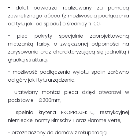
- dolot powietrza realizowany za pomocą
zewnętrznego króćca (z możliwością podłączenia
od tyłu jak i od spodu) o średnicy fi 100,
- piec pokryty specjalnie zaprojektowaną
mieszanką farby, o zwiększonej odporności na
zarysowania oraz charakteryzującą się jednolitą i
gładką strukturą,
- możliwość́ podłączenia wylotu spalin zarówno
od góry jak i tyłu urządzenia,
- ułatwiony montaż pieca dzięki otworowi w
podstawie - Ø200mm,
- spełnia kryteria EKOPROJEKTU, restrykcyjnej
niemieckiej normy BlmschV II oraz Flamme Verte,
- przeznaczony do domów z rekuperacją.