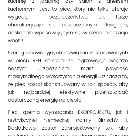
kuchnię z jadalnią czy salon z aneksem
kuchennym. Jest to piec, który nie tylko oferuje
wygodę i bezpieczeństwo, ale także
charakteryzuje się nowoczesnym designem,
doskonale wpasowującym się w różne aranżacje
wnętrz.
Szereg innowacyjnych rozwiązań zastosowanych
w piecu REN sprawia, że ogrzewając wnętrze
naszym urządzeniem masz pewność
maksymalnego wykorzystania energii. Oznacza to,
że piec został skonstruowany w taki sposób, aby
jak najbardziej efektywnie przekształcać
dostarczoną energię na ciepło.
Piec spełnia wymagania EKOPROJEKTU, jak i
restrykcyjnej niemieckiej normy BlmschV II.
Dodatkowo, został zaprojektowany tak, aby
spełniać surowe normy środowiskowe Flamme