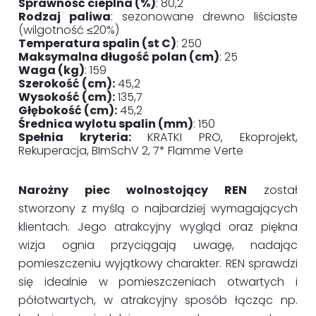
Sprawność cieplna (%)
: 80,2
Rodzaj paliwa
: sezonowane drewno liściaste
(wilgotność ≤20%)
Temperatura spalin (st C)
: 250
Maksymalna długość polan (cm)
: 25
Waga (kg)
: 159
Szerokość (cm):
45,2
Wysokość (cm):
135,7
Głębokość (cm):
45,2
Średnica wylotu spalin (mm)
: 150
Spełnia kryteria:
KRATKI PRO, Ekoprojekt,
Rekuperacja, BImSchV 2, 7* Flamme Verte
Narożny piec wolnostojący REN
został
stworzony z myślą o najbardziej wymagających
klientach. Jego atrakcyjny wygląd oraz piękna
wizja ognia przyciągają uwagę, nadając
pomieszczeniu wyjątkowy charakter. REN sprawdzi
się idealnie w pomieszczeniach otwartych i
półotwartych, w atrakcyjny sposób łącząc np.