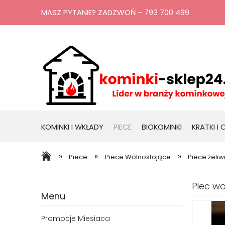
MASZ PYTANIE? ZADZWOŃ - 793 700 499
KOMINKI I WKŁADY
PIECE
BIOKOMINKI
KRATKI I
RURY, KOMINY
PROMOCJE
»
»
»
Piece
Piece Wolnostojące
Piece żeli
Piec wo
Menu
Promocje Miesiaca