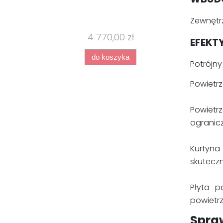
Zewnętrz
4 770,00 zł
EFEKT
do koszyka
Potrójn
Powietrz
Powietr
ogranicz
Kurtyna
skuteczn
Płyta 
powietrz
Spra