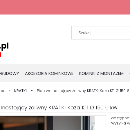
 OBUDOWY
AKCESORIA KOMINKOWE
KOMINKI Z MONTAŻEM
»
»
wne
KRATKI
Piec wolnostojący żeliwny KRATKI Koza K11 Ø 150 
lnostojący żeliwny KRATKI Koza K11 Ø 150 6 kW
dostępno
Wysyłka w