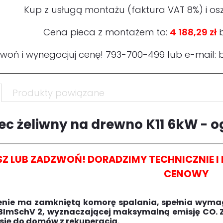
Kup z usługą montażu (faktura VAT 8%) i os
Cena pieca z montażem to:
4 188,29 zł
b
woń i wynegocjuj cenę!
793-700-499
lub e-mail:
Produkty powiązane
ec żeliwny na drewno K11 6kW - o
SZ LUB ZADZWOŃ! DORADZIMY TECHNICZNIE 
CENOWY
enie ma zamkniętą komorę spalania, spełnia wym
BImSchV 2
, wyznaczającej maksymalną emisję CO. 
się do domów z rekuperacją.