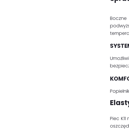
Boczne 
podwyżs
tempera
SYSTE
Umożliw
bezpiecz
KOMF
Popieln
Elas
Piec K1
oszczęd