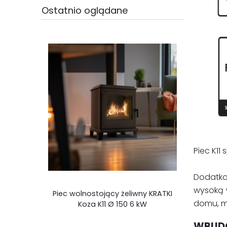
Ostatnio oglądane
Piec K11
Dodatko
wysoką w
Piec wolnostojący żeliwny KRATKI
domu, m
Koza K11 Ø 150 6 kW
WBUD