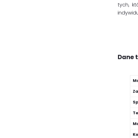
tych, k
indywidu
Dane 
Mo
Za
Sp
Te
Ma
Ko