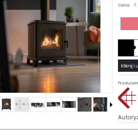
4
Cena:
Kliknij
Producent
Autory