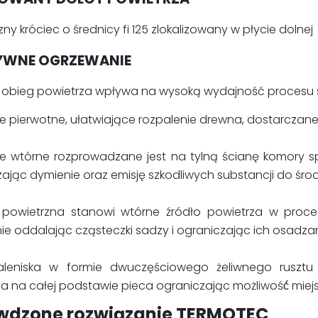
ny króciec o średnicy fi 125 zlokalizowany w płycie dolnej
YWNE OGRZEWANIE
y obieg powietrza wpływa na wysoką wydajność procesu 
e pierwotne, ułatwiające rozpalenie drewna, dostarczane 
ze wtórne rozprowadzane jest na tylną ścianę komory s
ając dymienie oraz emisję szkodliwych substancji do śro
 powietrzna stanowi wtórne źródło powietrza w proce
ie oddalając cząsteczki sadzy i ograniczając ich osadzan
paleniska w formie dwuczęściowego żeliwnego rusz
a na całej podstawie pieca ograniczając możliwość́ miej
wdzone rozwiązanie TERMOTEC