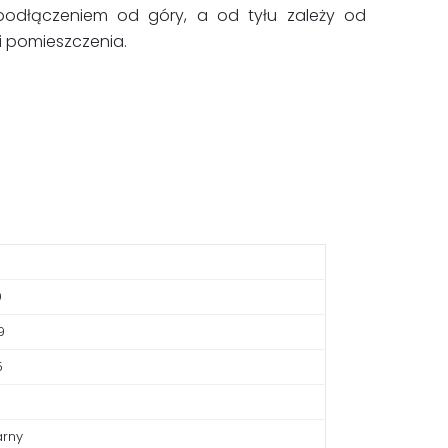
 podłączeniem od góry, a od tyłu zależy od
i pomieszczenia.
9
9
5
arny