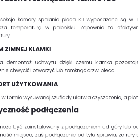
sekcje komory spalania pieca K11 wyposażone są w TE
za temperaturę w palenisku. Zapewnia to efektywni
tury.
M ZIMNEJ KLAMKI
ia demontaż̇ uchwytu dzięki czemu klamka pozosta
nie chwycić́ i otworzyć́ lub zamknąć́ drzwi pieca.
ORT UŻYTKOWANIA
ik w formie wysuwanej szuflady ułatwia czyszczenia, a p
tyczność podłączenia
1 może być zainstalowany z podłączeniem od góry lub o
ność miejsca, zaś podłączenie od tyłu sprawia, że rury