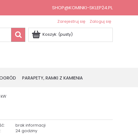
SHOP@KOMINKI-SKLEP24.PL
Zarejestruj się
Zaloguj się
Koszyk:
(pusty)
OGRÓD
PARAPETY, RAMKI Z KAMIENIA
6 kW
ść:
brak informacji
:
24 godziny