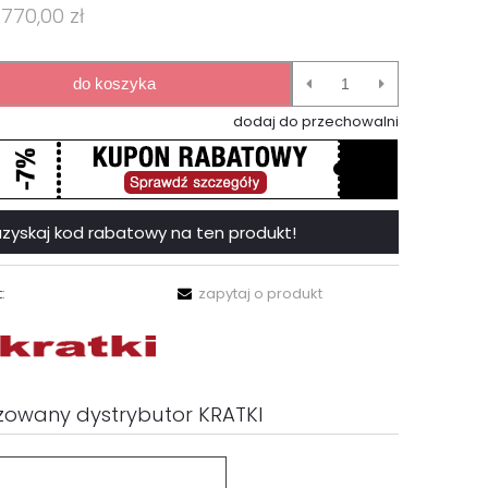
 770,00 zł
do koszyka
dodaj do przechowalni
 i uzyskaj kod rabatowy na ten produkt!
:
zapytaj o produkt
zowany dystrybutor KRATKI