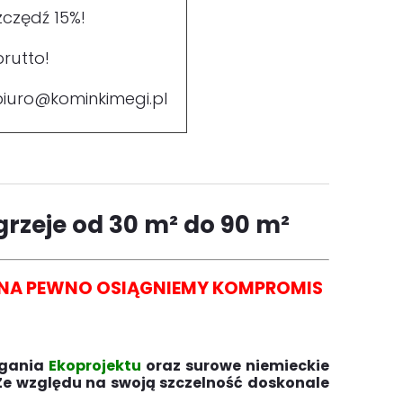
zczędź 15%!
rutto!
biuro@kominkimegi.pl
grzeje od 30 m² do 90 m²
I NA PEWNO OSIĄGNIEMY KOMPROMIS
agania
Ekoprojektu
oraz surowe niemieckie
Ze względu na swoją szczelność doskonale