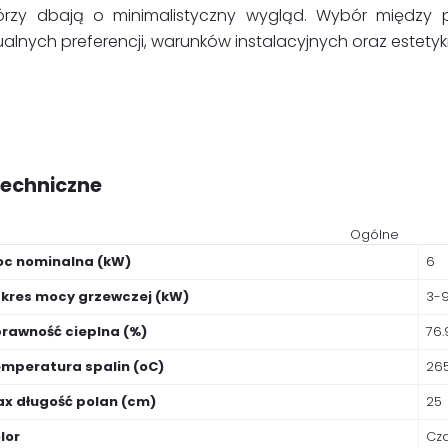
tórzy dbają o minimalistyczny wygląd. Wybór między
alnych preferencji, warunków instalacyjnych oraz estetyk
techniczne
Ogólne
c nominalna (kW)
6
kres mocy grzewczej (kW)
3-
rawność cieplna (%)
76.
mperatura spalin (oC)
26
x długość polan (cm)
25
lor
Cz