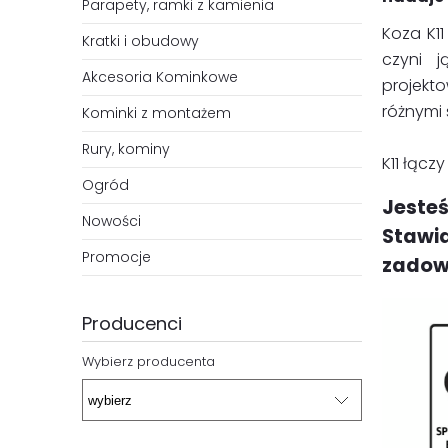
Parapety, ramki z kamienia
Koza K1
Kratki i obudowy
czyni j
Akcesoria Kominkowe
projekt
różnymi 
Kominki z montażem
Rury, kominy
K11 łącz
Ogród
Jesteś
Nowości
Stawi
Promocje
zadowo
Producenci
Wybierz producenta