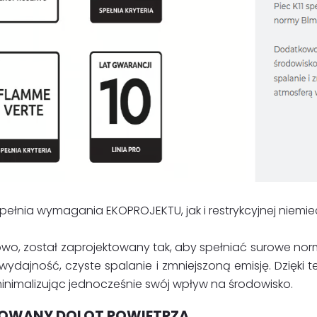
 spełnia wymagania EKOPROJEKTU, jak i restrykcyjnej niemiec
wo, został zaprojektowany tak, aby spełniać surowe no
ydajność, czyste spalanie i zmniejszoną emisję. Dzięki 
inimalizując jednocześnie swój wpływ na środowisko.
OWANY DOLOT POWIETRZA