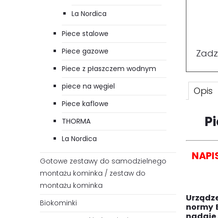
La Nordica
Piece stalowe
Piece gazowe
Zadz
Piece z płaszczem wodnym
piece na węgiel
Opis
Piece kaflowe
Pi
THORMA
La Nordica
NAPI
Gotowe zestawy do samodzielnego
montażu kominka / zestaw do
montażu kominka
Urządz
Biokominki
normy
nadaje 