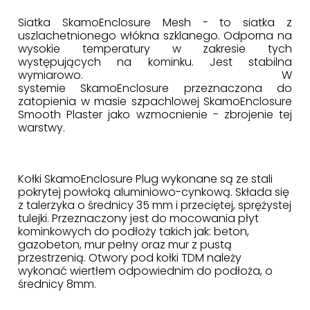
Siatka SkamoEnclosure Mesh - to siatka z
uszlachetnionego włókna szklanego. Odporna na
wysokie temperatury w zakresie tych
występujących na kominku. Jest stabilna
wymiarowo. W
systemie SkamoEnclosure przeznaczona do
zatopienia w masie szpachlowej SkamoEnclosure
Smooth Plaster jako wzmocnienie - zbrojenie tej
warstwy.
Kołki SkamoEnclosure Plug wykonane są ze stali
pokrytej powłoką aluminiowo-cynkową. Składa się
z talerzyka o średnicy 35 mm i przeciętej, sprężystej
tulejki. Przeznaczony jest do mocowania płyt
kominkowych do podłoży takich jak: beton,
gazobeton, mur pełny oraz mur z pustą
przestrzenią. Otwory pod kołki TDM należy
wykonać wiertłem odpowiednim do podłoża, o
średnicy 8mm.