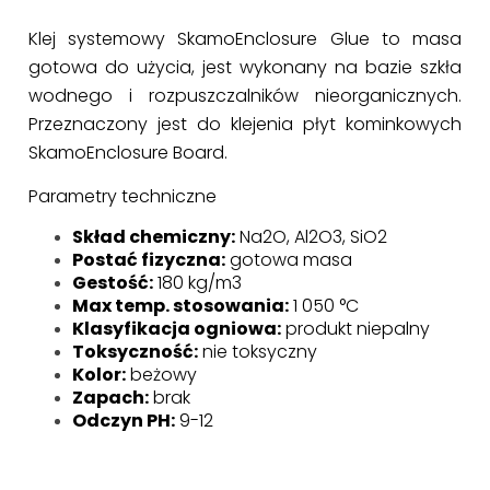
Klej systemowy SkamoEnclosure Glue to masa
gotowa do użycia, jest wykonany na bazie szkła
wodnego i rozpuszczalników nieorganicznych.
Przeznaczony jest do klejenia płyt kominkowych
SkamoEnclosure Board.
Parametry techniczne
Skład chemiczny:
Na2O, Al2O3, SiO2
Postać fizyczna:
gotowa masa
Gestość:
180 kg/m3
Max temp. stosowania:
1 050 °C
Klasyfikacja ogniowa:
produkt niepalny
Toksyczność:
nie toksyczny
Kolor:
beżowy
Zapach:
brak
Odczyn PH:
9-12