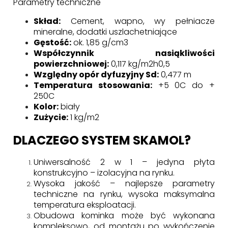
Parametry techniczne
Skład:
Cement, wapno, wy pełniacze
mineralne, dodatki uszlachetniające
Gęstość:
ok. 1,85 g/cm3
Współczynnik nasiąkliwości
powierzchniowej:
0,117 kg/m2h0,5
Względny opór dyfuzyjny Sd:
0,477 m
Temperatura stosowania:
+5 0C do +
250C
Kolor:
biały
Zużycie:
1 kg/m2
DLACZEGO SYSTEM SKAMOL?
Uniwersalność 2 w 1 – jedyna płyta
konstrukcyjno – izolacyjna na rynku.
Wysoka jakość – najlepsze parametry
techniczne na rynku, wysoka maksymalna
temperatura eksploatacji.
Obudowa kominka może być wykonana
kompleksowo, od montażu po wykończenie