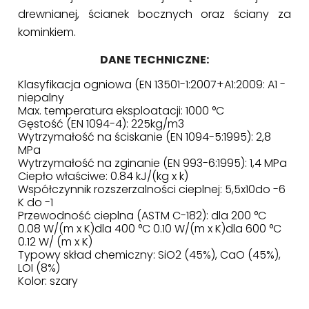
drewnianej, ścianek bocznych oraz ściany za
kominkiem.
DANE TECHNICZNE:
Klasyfikacja ogniowa (EN 13501-1:2007+A1:2009: A1 -
niepalny
Max. temperatura eksploatacji: 1000 °C
Gęstość (EN 1094-4): 225kg/m3
Wytrzymałość na ściskanie (EN 1094-5:1995): 2,8
MPa
Wytrzymałość na zginanie (EN 993-6:1995): 1,4 MPa
Ciepło właściwe: 0.84 kJ/(kg x k)
Współczynnik rozszerzalności cieplnej: 5,5x10do -6
K do -1
Przewodność cieplna (ASTM C-182): dla 200 °C
0.08 W/(m x K)dla 400 °C 0.10 W/(m x K)dla 600 °C
0.12 W/ (m x K)
Typowy skład chemiczny: SiO2 (45%), CaO (45%),
LOI (8%)
Kolor: szary