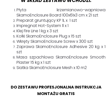
W SKŁAD ZESTAWU WCHODZI:
Płyta krzemianowo-wapniowa
SkamoEnclosure Board 100x61x3 cm x 21 szt
Preparat gruntujący KP 1L x 1 szt
Impregnat Hot-System 1l x 1
Klej Fire Line 1 kg x 3 szt
Kołki SkamoEnclosure Plug x 15 szt
Wkręty SkamoEnclosure Screw x 300 szt
Zaprawa SkamoEnclosure Adhesive 20 kg x 1
szt
Masa szpachlowa SkamoEnclosure Smooth
Plaster 15 kg x 1 szt
Siatka SkamoEnclosure Mesh x 10 m2
DO ZESTAWU PROFESJONALNA INSTRUKCJA
MONTAŻU GRATIS