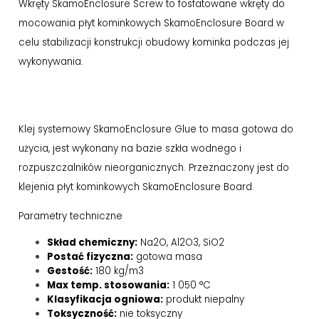
Wkręty SkamoEnclosure Screw to fosfatowane wkręty do
mocowania płyt kominkowych SkamoEnclosure Board w
celu stabilizacji konstrukcji obudowy kominka podczas jej
wykonywania.
Klej systemowy SkamoEnclosure Glue to masa gotowa do
użycia, jest wykonany na bazie szkła wodnego i
rozpuszczalników nieorganicznych. Przeznaczony jest do
klejenia płyt kominkowych SkamoEnclosure Board.
Parametry techniczne
Skład chemiczny:
Na2O, Al2O3, SiO2
Postać fizyczna:
gotowa masa
Gestość:
180 kg/m3
Max temp. stosowania:
1 050 °C
Klasyfikacja ogniowa:
produkt niepalny
Toksyczność:
nie toksyczny