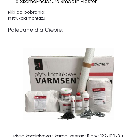
SkamoEnclosure Smooth Plaster
Pliki do pobrania:
Instrukcja montażu
Polecane dla Ciebie:
Płyta kominkowa Skamol zestaw 11 płyt 122x100x3 +
Ze