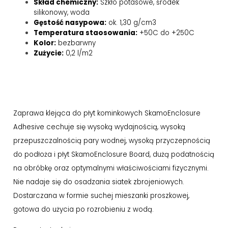
Skład chemiczny:
Szkło potasowe, środek
silikonowy, woda
Gęstość nasypowa:
ok. 1,30 g/cm3
Temperatura staosowania:
+50C do +250C
Kolor:
bezbarwny
Zużycie:
0,2 l/m2
Zaprawa klejąca do płyt kominkowych SkamoEnclosure
Adhesive cechuje się wysoką wydajnością, wysoką
przepuszczalnością pary wodnej, wysoką przyczepnością
do podłoża i płyt SkamoEnclosure Board, dużą podatnością
na obróbkę oraz optymalnymi właściwościami fizycznymi.
Nie nadaje się do osadzania siatek zbrojeniowych.
Dostarczana w formie suchej mieszanki proszkowej,
gotowa do użycia po rozrobieniu z wodą.