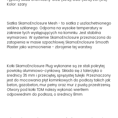
Kolor: szary
Siatka SkamoEnclosure Mesh - to siatka z uszlachetnionego
włókna szklanego. Odporna na wysokie temperatury w
zakresie tych występujących na kominku. Jest stabilna
wymiarowo. W systemie SkamoEnclosure przeznaczona do
zatopienia w masie szpachlowej SkamoEnclosure Smooth
Plaster jako wzmocnienie - zbrojenie tej warstwy.
Kołki SkamoEnclosure Plug wykonane są ze stali pokrytej
powłoką aluminiowo-cynkową. Składa się z talerzyka o
średnicy 35 mm i przeciętej, sprężystej tulejki. Przeznaczony
jest do mocowania płyt kominkowych do podłoży takich jak:
beton, gazobeton, mur pełny oraz mur z pustą przestrzenią.
Otwory pod kołki TDM należy wykonać wiertłem
odpowiednim do podłoża, o średnicy 8mm.