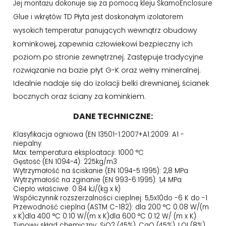
Jej montażu dokonuje się za pomocą kleju SkamoEnclosure
Glue i wkrętów TD Płyta jest doskonałym izolatorem
ch wewnątrz obudowy
wysokich temperatur panujący
kominkowej, zapewnia człowiekowi bezpieczny ich
poziom po stronie zewnętrznej. Zastępuje tradycyjne
rozwiązanie na bazie płyt G-K oraz wełny mineralnej.
Idealnie nadaje się do izolacji belki drewnianej, ścianek
bocznych oraz ściany za kominkiem.
DANE TECHNICZNE:
Klasyfikacja ogniowa (EN 13501-1:2007+A1:2009: A1 -
niepalny
Max. temperatura eksploatacji: 1000 °C
Gęstość (EN 1094-4): 225kg/m3
Wytrzymałość na ściskanie (EN 1094-5:1995): 2,8 MPa
Wytrzymałość na zginanie (EN 993-6:1995): 1,4 MPa
Ciepło właściwe: 0.84 kJ/(kg x k)
Współczynnik rozszerzalności cieplnej: 5,5x10do -6 K do -1
Przewodność cieplna (ASTM C-182): dla 200 °C 0.08 W/(m
x K)dla 400 °C 0.10 W/(m x K)dla 600 °C 0.12 W/ (m x K)
Typowy skład chemiczny: SiO2 (45%), CaO (45%), LOI (8%)