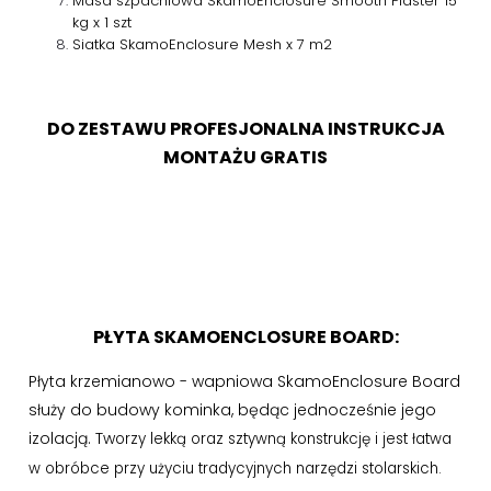
Masa szpachlowa SkamoEnclosure Smooth Plaster 15
kg x 1 szt
Siatka SkamoEnclosure Mesh x 7 m2
DO ZESTAWU PROFESJONALNA INSTRUKCJA
MONTAŻU GRATIS
PŁYTA SKAMOENCLOSURE BOARD:
Płyta krzemianowo - wapniowa SkamoEnclosure Board
służy do budowy kominka, będąc jednocześnie jego
izolacją. Tw
orzy lekką oraz sztywną konstrukcję i jest łatwa
w obróbce przy użyciu tradycyjnych narzędzi stolarskich.