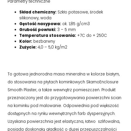
Parametry techniczne
Skład chemiczny:
Szkło potasowe, środek
silikonowy, woda
Gęstość nasypowa:
ok. 1,85 g/cm3
Grubość powłoki:
3 – 5 mm
Temperatura stosowania:
+7C do + 250C
Kolor:
bezbarwny
Zużycie:
4,0 – 5,0 kg/m2
To gotowa jednorodna masa mineralna w kolorze białym,
do stosowania na płytach kominkowych SkamoEnclosure
Smooth Plaster, a także wewnątrz pomieszczeń. Produkt
przeznaczony jest do przygotowywania powierzchni ścian
na kominku pod malowanie. Odpowiednia pod większość
dostępnych na rynku wewnętrznych farb dyspersyjnych.
Uzyskana powierzchnia jest elastyczna, łatwo szlifowalna,
posiada doskonałą gładkość o dużej przepuszczalności