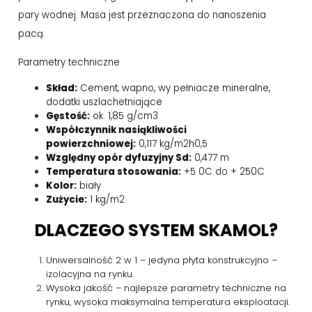
pary wodnej. Masa jest przeznaczona do nanoszenia
pacą.
Parametry techniczne
Skład:
Cement, wapno, wy pełniacze mineralne,
dodatki uszlachetniające
Gęstość:
ok. 1,85 g/cm3
Współczynnik nasiąkliwości
powierzchniowej:
0,117 kg/m2h0,5
Względny opór dyfuzyjny Sd:
0,477 m
Temperatura stosowania:
+5 0C do + 250C
Kolor:
biały
Zużycie:
1 kg/m2
DLACZEGO SYSTEM SKAMOL?
Uniwersalność 2 w 1 – jedyna płyta konstrukcyjno –
izolacyjna na rynku.
Wysoka jakość – najlepsze parametry techniczne na
rynku, wysoka maksymalna temperatura eksploatacji.