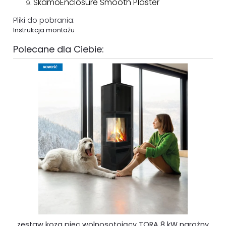
SkamoEnclosure Smooth Plaster
Pliki do pobrania:
Instrukcja montażu
Polecane dla Ciebie:
zestaw koza piec wolnosotojący TORA 8 kW narożny
K