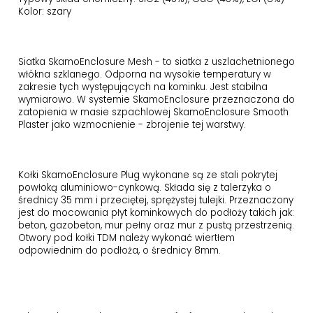
Kolor: szary
Siatka SkamoEnclosure Mesh - to siatka z uszlachetnionego
włókna szklanego. Odporna na wysokie temperatury w
zakresie tych występujących na kominku. Jest stabilna
wymiarowo. W systemie SkamoEnclosure przeznaczona do
zatopienia w masie szpachlowej SkamoEnclosure Smooth
Plaster jako wzmocnienie - zbrojenie tej warstwy.
Kołki SkamoEnclosure Plug wykonane są ze stali pokrytej
powłoką aluminiowo-cynkową. Składa się z talerzyka o
średnicy 35 mm i przeciętej, sprężystej tulejki. Przeznaczony
jest do mocowania płyt kominkowych do podłoży takich jak:
beton, gazobeton, mur pełny oraz mur z pustą przestrzenią.
Otwory pod kołki TDM należy wykonać wiertłem
odpowiednim do podłoża, o średnicy 8mm.