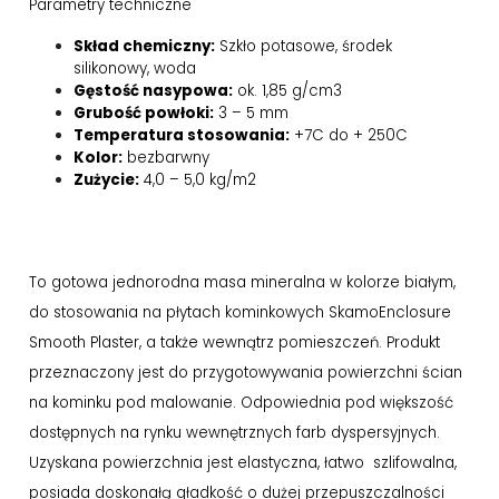
Parametry techniczne
Skład chemiczny:
Szkło potasowe, środek
silikonowy, woda
Gęstość nasypowa:
ok. 1,85 g/cm3
Grubość powłoki:
3 – 5 mm
Temperatura stosowania:
+7C do + 250C
Kolor:
bezbarwny
Zużycie:
4,0 – 5,0 kg/m2
To gotowa jednorodna masa mineralna w kolorze białym,
do stosowania na płytach kominkowych SkamoEnclosure
Smooth Plaster, a także wewnątrz pomieszczeń. Produkt
przeznaczony jest do przygotowywania powierzchni ścian
na kominku pod malowanie. Odpowiednia pod większość
dostępnych na rynku wewnętrznych farb dyspersyjnych.
Uzyskana powierzchnia jest elastyczna, łatwo szlifowalna,
posiada doskonałą gładkość o dużej przepuszczalności