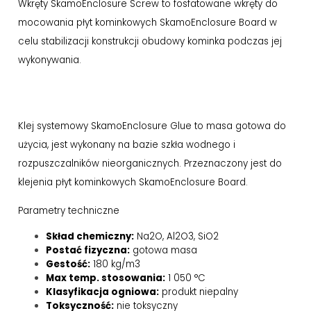
Wkręty SkamoEnclosure Screw to fosfatowane wkręty do
mocowania płyt kominkowych SkamoEnclosure Board w
celu stabilizacji konstrukcji obudowy kominka podczas jej
wykonywania.
Klej systemowy SkamoEnclosure Glue to masa gotowa do
użycia, jest wykonany na bazie szkła wodnego i
rozpuszczalników nieorganicznych. Przeznaczony jest do
klejenia płyt kominkowych SkamoEnclosure Board.
Parametry techniczne
Skład chemiczny:
Na2O, Al2O3, SiO2
Postać fizyczna:
gotowa masa
Gestość:
180 kg/m3
Max temp. stosowania:
1 050 °C
Klasyfikacja ogniowa:
produkt niepalny
Toksyczność:
nie toksyczny