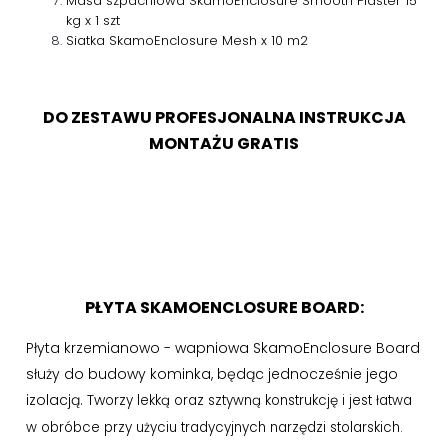
Masa szpachlowa SkamoEnclosure Smooth Plaster 15
kg x 1 szt
Siatka SkamoEnclosure Mesh x 10 m2
DO ZESTAWU PROFESJONALNA INSTRUKCJA
MONTAŻU GRATIS
PŁYTA SKAMOENCLOSURE BOARD:
Płyta krzemianowo - wapniowa SkamoEnclosure Board
służy do budowy kominka, będąc jednocześnie jego
izolacją. Tw
orzy lekką oraz sztywną konstrukcję i jest łatwa
w obróbce przy użyciu tradycyjnych narzędzi stolarskich.