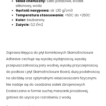
Skład chemiczny:
Szkło potasowe, środek
silikonowy, woda
Gęstość nasypowa:
ok. 1,30 g/cm3
Temperatura staosowania:
+50C do +250C
Kolor:
bezbarwny
Zużycie:
0,2 l/m2
Zaprawa klejąca do płyt kominkowych SkamoEnclosure
Adhesive cechuje się wysoką wydajnością, wysoką
przepuszczalnością pary wodnej, wysoką przyczepnością
do podłoża i płyt SkamoEnclosure Board, dużą podatnością
na obróbkę oraz optymalnymi właściwościami fizycznymi.
Nie nadaje się do osadzania siatek zbrojeniowych.
Dostarczana w formie suchej mieszanki proszkowej,
gotowa do użycia po rozrobieniu z wodą.