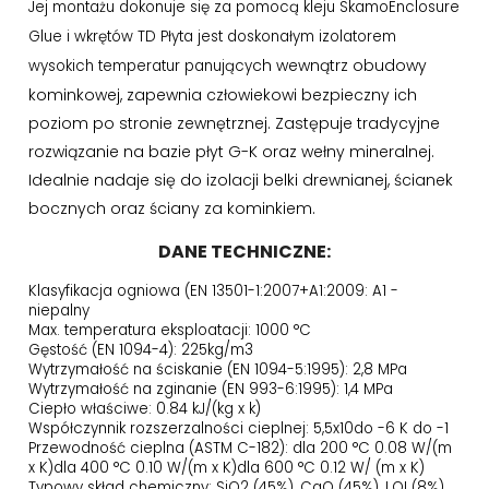
Jej montażu dokonuje się za pomocą kleju SkamoEnclosure
Glue i wkrętów TD Płyta jest doskonałym izolatorem
ch wewnątrz obudowy
wysokich temperatur panujący
kominkowej, zapewnia człowiekowi bezpieczny ich
poziom po stronie zewnętrznej. Zastępuje tradycyjne
rozwiązanie na bazie płyt G-K oraz wełny mineralnej.
Idealnie nadaje się do izolacji belki drewnianej, ścianek
bocznych oraz ściany za kominkiem.
DANE TECHNICZNE:
Klasyfikacja ogniowa (EN 13501-1:2007+A1:2009: A1 -
niepalny
Max. temperatura eksploatacji: 1000 °C
Gęstość (EN 1094-4): 225kg/m3
Wytrzymałość na ściskanie (EN 1094-5:1995): 2,8 MPa
Wytrzymałość na zginanie (EN 993-6:1995): 1,4 MPa
Ciepło właściwe: 0.84 kJ/(kg x k)
Współczynnik rozszerzalności cieplnej: 5,5x10do -6 K do -1
Przewodność cieplna (ASTM C-182): dla 200 °C 0.08 W/(m
x K)dla 400 °C 0.10 W/(m x K)dla 600 °C 0.12 W/ (m x K)
Typowy skład chemiczny: SiO2 (45%), CaO (45%), LOI (8%)