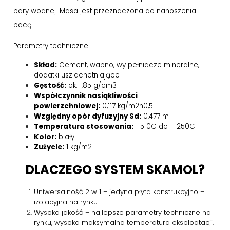
pary wodnej. Masa jest przeznaczona do nanoszenia
pacą.
Parametry techniczne
Skład:
Cement, wapno, wy pełniacze mineralne,
dodatki uszlachetniające
Gęstość:
ok. 1,85 g/cm3
Współczynnik nasiąkliwości
powierzchniowej:
0,117 kg/m2h0,5
Względny opór dyfuzyjny Sd:
0,477 m
Temperatura stosowania:
+5 0C do + 250C
Kolor:
biały
Zużycie:
1 kg/m2
DLACZEGO SYSTEM SKAMOL?
Uniwersalność 2 w 1 – jedyna płyta konstrukcyjno –
izolacyjna na rynku.
Wysoka jakość – najlepsze parametry techniczne na
rynku, wysoka maksymalna temperatura eksploatacji.