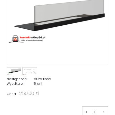
dostępność:
duża ilość
Wysyłka w:
5 dni
250,00 zł
Cena: