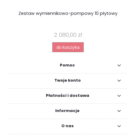
Zestaw wymiennikowo-pompowy 10 płytowy
Ga
2 080,00 zł
do koszyka
Pomoc
Twoje konto
Płatności i dostawa
Informacje
O nas