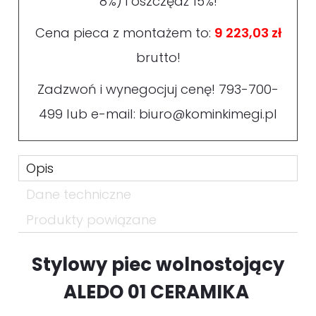
8%) i oszczędź 15%!
Cena pieca z montażem to:
9 223,03 zł
brutto!
Zadzwoń i wynegocjuj cenę!
793-700-
499
lub e-mail:
biuro@kominkimegi.pl
Opis
Dane techniczne
Produkty powiązane
Stylowy piec wolnostojący
ALEDO 01 CERAMIKA