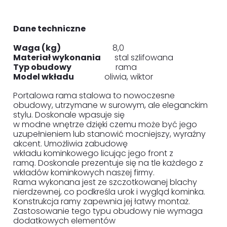
Dane techniczne
Waga (kg)
8,0
Materiał wykonania
stal szlifowana
Typ obudowy
rama
Model wkładu
oliwia, wiktor
Portalowa rama stalowa to nowoczesne
obudowy, utrzymane w surowym, ale eleganckim
stylu. Doskonale wpasuje się
w modne wnętrze dzięki czemu może być jego
uzupełnieniem lub stanowić mocniejszy, wyraźny
akcent. Umożliwia zabudowę
wkładu kominkowego licując jego front z
ramą. Doskonale prezentuje się na tle każdego z
wkładów kominkowych naszej firmy.
Rama wykonana jest ze szczotkowanej blachy
nierdzewnej, co podkreśla urok i wygląd kominka.
Konstrukcja ramy zapewnia jej łatwy montaż.
Zastosowanie tego typu obudowy nie wymaga
dodatkowych elementów