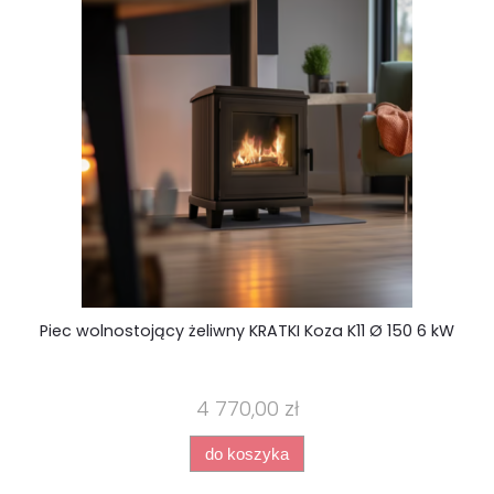
Ro
Piec wolnostojący żeliwny KRATKI Koza K11 Ø 150 6 kW
4 770,00 zł
do koszyka