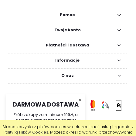
Pomoc
Twoje konto
Płatności i dostawa
Informacje
O nas
×
DARMOWA DOSTAWA
Zrób zakupy za minimum 199zł, a
dostawę otrzymasz za darmo!
Strona korzysta z plików cookies w celu realizacji usług i zgodnie z
pokaż pełną wersję strony
Polityką Plików Cookies
. Możesz określić warunki przechowywania