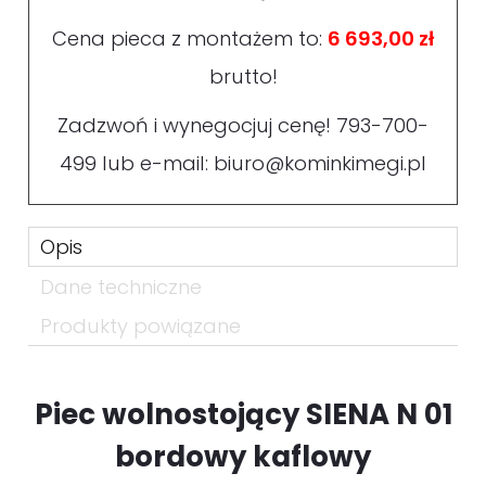
Cena pieca z montażem to:
6 693,00 zł
brutto!
Zadzwoń i wynegocjuj cenę!
793-700-
499
lub e-mail:
biuro@kominkimegi.pl
Opis
Dane techniczne
Produkty powiązane
Piec wolnostojący SIENA N 01
bordowy kaflowy