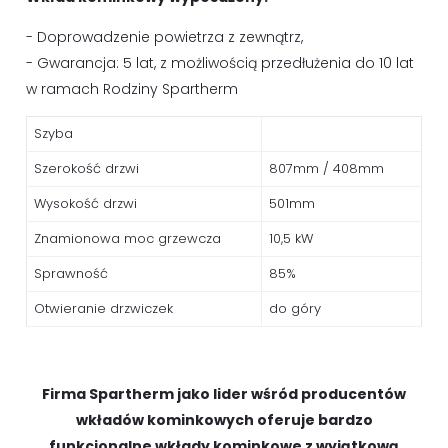
- Doprowadzenie powietrza z zewnątrz,
- Gwarancja: 5 lat, z możliwością przedłużenia do 10 lat
w ramach Rodziny Spartherm
Szyba
Szerokość drzwi
807mm / 408mm
Wysokość drzwi
501mm
Znamionowa moc grzewcza
10,5 kW
Sprawność
85%
Otwieranie drzwiczek
do góry
Firma Spartherm jako lider wśród producentów
wkładów kominkowych oferuje bardzo
funkcjonalne wkłady kominkowe z wyjątkową