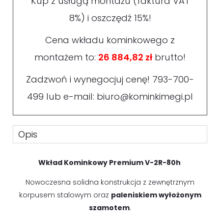
Kup z usługą montażu (faktura VAT
8%) i oszczędź 15%!
Cena wkładu kominkowego z
montażem to:
26 884,82 zł
brutto!
Zadzwoń i wynegocjuj cenę!
793-700-
499
lub e-mail:
biuro@kominkimegi.pl
Opis
Wkład Kominkowy Premium V-2R-80h
Nowoczesna solidna konstrukcja z zewnętrznym
korpusem stalowym oraz
paleniskiem wyłożonym
szamotem
.