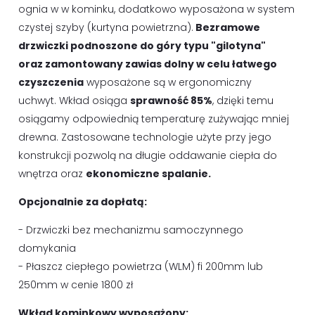
ognia w w kominku, dodatkowo wyposażona w system
czystej szyby (kurtyna powietrzna).
Bezramowe
drzwiczki podnoszone do góry typu "gilotyna"
oraz zamontowany zawias dolny w celu łatwego
czyszczenia
wyposażone są w ergonomiczny
uchwyt. Wkład osiąga
sprawność 85%
, dzięki temu
osiągamy odpowiednią temperaturę zużywając mniej
drewna. Zastosowane technologie użyte przy jego
konstrukcji pozwolą na długie oddawanie ciepła do
wnętrza oraz
ekonomiczne spalanie.
Opcjonalnie za dopłatą:
- Drzwiczki bez mechanizmu samoczynnego
domykania
- Płaszcz ciepłego powietrza (WLM) fi 200mm lub
250mm w cenie 1800 zł
Wkład kominkowy wyposażony: