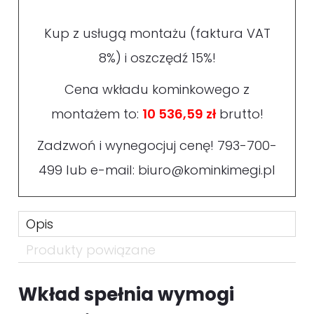
Kup z usługą montażu (faktura VAT
8%) i oszczędź 15%!
Cena wkładu kominkowego z
montażem to:
10 536,59 zł
brutto!
Zadzwoń i wynegocjuj cenę!
793-700-
499
lub e-mail:
biuro@kominkimegi.pl
Opis
Produkty powiązane
Wkład spełnia wymogi