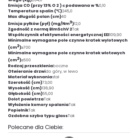
Emisja CO (przy 13% O 2 ) ≤ podawana w %
0,10
Temperatura spalin (℃)
245,0
Max długość polan (cm)
40
3
Emisja pyłków (pył) (mg/Nm
)
12,0
Zgodność z normą BImSchV 2
Tak
Współczynnik efektywności energetycznej EEI
109,90
Minimalne wymagane pole czynne kratek wylotowych
2
(cm
)
≥700
Minimalne wymagane pole czynne kratek wlotowych
2
(cm
)
≥500
Rodzaj przeszklenia
boczne
Otwieranie drzwi
do góry, w lewo
Materiał wykonania
stal
Szerokość (cm)
73,00
Wysokość (cm)
138,90
Głębokość (cm)
55,00
Dolot powietrza
Tak
Wyłożenie komory spalania
Tak
Popielnik
Tak
Ozdobna szyba typu glass
Tak
Polecane dla Ciebie: