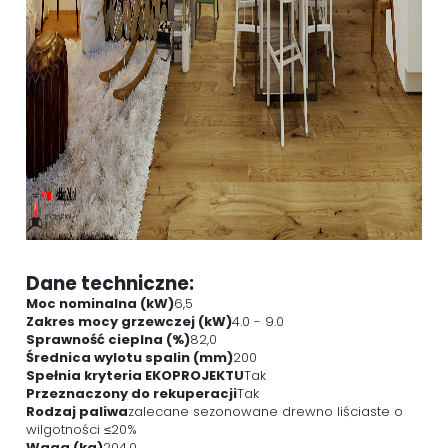
Dane techniczne:
Moc nominalna (kW)
6,5
Zakres mocy grzewczej (kW)
4.0 - 9.0
Sprawność cieplna (%)
82,0
Średnica wylotu spalin (mm)
200
Spełnia kryteria EKOPROJEKTU
Tak
Przeznaczony do rekuperacji
Tak
Rodzaj paliwa
zalecane sezonowane drewno liściaste o
wilgotności ≤20%
Waga (kg)
204,0