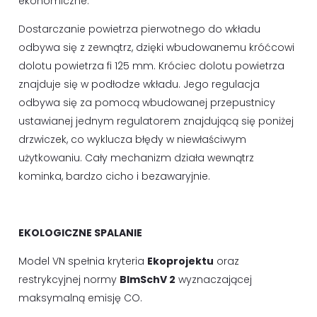
ekonomiczne.
Dostarczanie powietrza pierwotnego do wkładu
odbywa się z zewnątrz, dzięki wbudowanemu króćcowi
dolotu powietrza fi 125 mm. Króciec dolotu powietrza
znajduje się w podłodze wkładu. Jego regulacja
odbywa się za pomocą wbudowanej przepustnicy
ustawianej jednym regulatorem znajdującą się poniżej
drzwiczek, co wyklucza błędy w niewłaściwym
użytkowaniu. Cały mechanizm działa wewnątrz
kominka, bardzo cicho i bezawaryjnie.
EKOLOGICZNE SPALANIE
Model VN spełnia kryteria
Ekoprojektu
oraz
restrykcyjnej normy
BImSchV 2
wyznaczającej
maksymalną emisję CO.