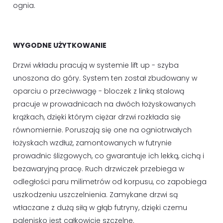
ognia.
WYGODNE UŻYTKOWANIE
Drzwi wkładu pracują w systemie lift up - szyba
unoszona do góry. System ten został zbudowany w
oparciu o przeciwwagę - bloczek z linką stalową
pracuje w prowadnicach na dwóch łożyskowanych
krążkach, dzięki którym ciężar drzwi rozkłada się
równomiernie. Poruszają się one na ogniotrwałych
łożyskach wzdłuż, zamontowanych w futrynie
prowadnic ślizgowych, co gwarantuje ich lekką, cichą i
bezawaryjną pracę. Ruch drzwiczek przebiega w
odległości paru milimetrów od korpusu, co zapobiega
uszkodzeniu uszczelnienia. Zamykane drzwi są
wtłaczane z dużą siłą w głąb futryny, dzięki czemu
palenisko jest całkowicie szczelne.