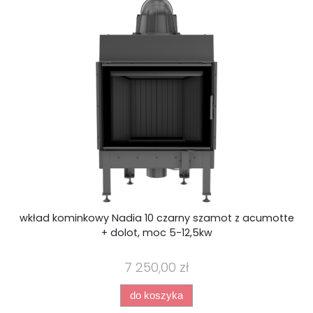
wkład kominkowy Nadia 10 czarny szamot z acumotte
wk
+ dolot, moc 5-12,5kw
7 250,00 zł
do koszyka