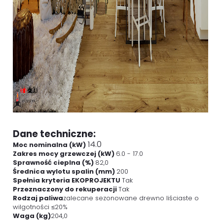
Dane techniczne:
14.0
Moc nominalna (kW)
Zakres mocy grzewczej (kW)
6.0 - 17.0
Sprawność cieplna (%)
82,0
Średnica wylotu spalin (mm)
200
Spełnia kryteria EKOPROJEKTU
Tak
Przeznaczony do rekuperacji
Tak
Rodzaj paliwa
zalecane sezonowane drewno liściaste o
wilgotności ≤20%
Waga (kg)
204,0