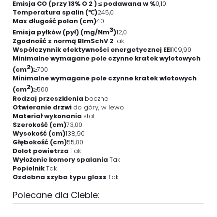
Emisja CO (przy 13% O 2 ) ≤ podawana w %
0,10
Temperatura spalin (℃)
245,0
Max długość polan (cm)
40
3
Emisja pyłków (pył) (mg/Nm
)
12,0
Zgodność z normą BImSchV 2
Tak
Współczynnik efektywności energetycznej EEI
109,90
Minimalne wymagane pole czynne kratek wylotowych
2
(cm
)
≥700
Minimalne wymagane pole czynne kratek wlotowych
2
(cm
)
≥500
Rodzaj przeszklenia
boczne
Otwieranie drzwi
do góry, w lewo
Materiał wykonania
stal
Szerokość (cm)
73,00
Wysokość (cm)
138,90
Głębokość (cm)
55,00
Dolot powietrza
Tak
Wyłożenie komory spalania
Tak
Popielnik
Tak
Ozdobna szyba typu glass
Tak
Polecane dla Ciebie: