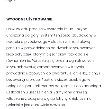
WYGODNE UŻYTKOWANIE
Drzwi wkładu pracują w systemie lift up - szyba
unoszona do góry. System ten został zbudowany w
oparciu o przeciwwagę - bloczek z linką stalową
pracuje w prowadnicach na dwóch łożyskowanych
krążkach, dzięki którym ciężar drzwi rozkłada się
równomiernie. Poruszają się one na ogniotrwałych
łożyskach wzdłuż, zamontowanych w futrynie
prowadnic ślizgowych, co gwarantuje ich lekką, cichą i
bezawaryjną pracę. Ruch drzwiczek przebiega w
odległości paru milimetrów od korpusu, co zapobiega
uszkodzeniu uszczelnienia. Zamykane drzwi są
wtłaczane z dużą siłą w głąb futryny, dzięki czemu
palenisko jest całkowicie szczelne.