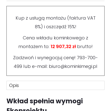
Kup z usługą montażu (faktura VAT
8%) i oszczędź 15%!
Cena wkładu kominkowego z
montażem to:
12 907,32 zł
brutto!
Zadzwoń i wynegocjuj cenę!
793-700-
499
lub e-mail:
biuro@kominkimegi.pl
Opis
Wkład spełnia wymogi
Ekoprojektu.