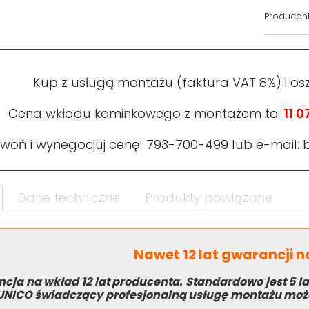
Producent
Kup z usługą montażu (faktura VAT 8%) i os
Cena wkładu kominkowego z montażem to:
11 0
woń i wynegocjuj cenę!
793-700-499
lub e-mail:
Dane techniczne
Produkty powiązane
Nawet 12 lat gwarancji 
cja na wkład 12 lat producenta. Standardowo jest 5 la
UNICO świadczący profesjonalną usługę montażu może