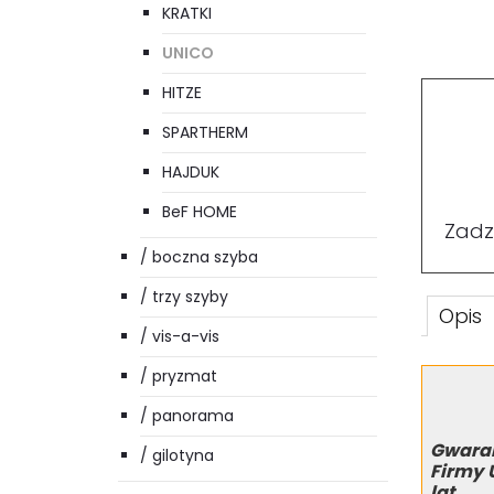
KRATKI
UNICO
HITZE
SPARTHERM
HAJDUK
BeF HOME
Zadz
/ boczna szyba
/ trzy szyby
Opis
/ vis-a-vis
/ pryzmat
/ panorama
Gwaran
/ gilotyna
Firmy 
lat.