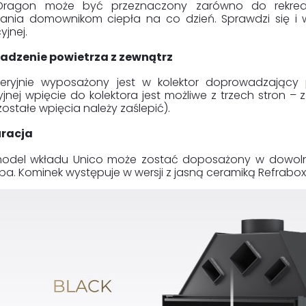
Dragon może być przeznaczony zarówno do rekreac
ania domownikom ciepła na co dzień. Sprawdzi się i w
jnej.
dzenie powietrza z zewnątrz
eryjnie wyposażony jest w kolektor doprowadzający
yjnej wpięcie do kolektora jest możliwe z trzech stron –
stałe wpięcia należy zaślepić).
uracja
odel wkładu Unico może zostać doposażony w dowolnie
ba. Kominek występuje w wersji z jasną ceramiką Refrabo