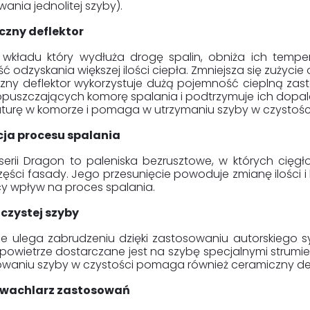
ania jednolitej szyby).
zny deflektor
 wkładu który wydłuża drogę spalin, obniża ich tempe
ć odzyskania większej ilości ciepła. Zmniejsza się zużyci
zny deflektor wykorzystuje dużą pojemność cieplną zast
puszczających komorę spalania i podtrzymuje ich dopal
turę w komorze i pomaga w utrzymaniu szyby w czystości
ja procesu spalania
serii Dragon to paleniska bezrusztowe, w których cięgł
zęści fasady. Jego przesunięcie powoduje zmianę ilości i
y wpływ na proces spalania.
czystej szyby
ie ulega zabrudzeniu dzięki zastosowaniu autorskiego 
powietrze dostarczane jest na szybę specjalnymi strumi
waniu szyby w czystości pomaga również ceramiczny def
 wachlarz zastosowań