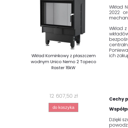
Wkład N
2022 or
mechani
Wkład z
wkładów
bezpośr
central
Poniewa
ich zak
Wkład Kominkowy z płaszczem
wodnym Unico Nemo 2 Topeco
Raster 16kW
12 607,50 zł
Cechy p
do koszyka
Współp
Dzięki s
powodze