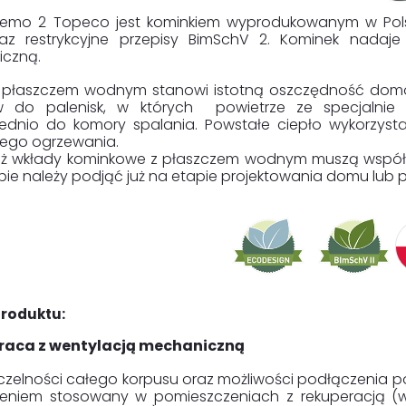
emo 2 Topeco jest kominkiem wyprodukowanym w Pols
az restrykcyjne przepisy BimSchV 2. Kominek nadaj
czną.
 płaszczem wodnym stanowi istotną oszczędność do
 do palenisk, w których powietrze ze specjalnie
ednio do komory spalania. Powstałe ciepło wykorzyst
nego ogrzewania.
ż wkłady kominkowe z płaszczem wodnym muszą współpr
upie należy podjąć już na etapie projektowania domu lub
roduktu:
raca z wentylacją mechaniczną
zczelności całego korpusu oraz możliwości podłączenia 
niem stosowany w pomieszczeniach z rekuperacją 