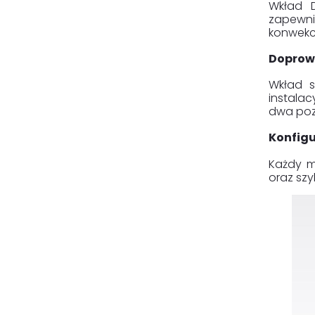
Wkład 
zapewni
konwekcy
Doprowa
Wkład s
instalac
dwa pozo
Konfig
Każdy m
oraz szy