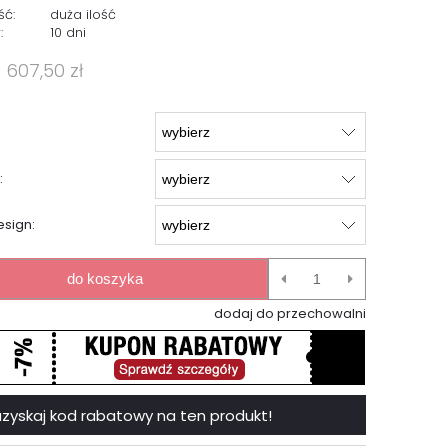
ść:
duża ilość
:
10 dni
2 607,50 zł
:
sign:
do koszyka
dodaj do przechowalni
 i uzyskaj kod rabatowy na ten produkt!