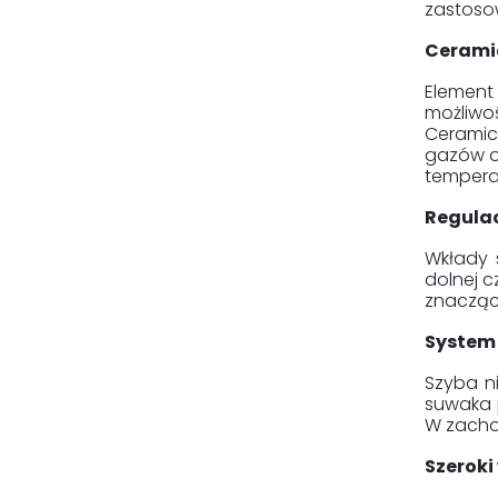
zastosow
Ceramic
Element
możliwoś
Ceramic
gazów o
tempera
Regulac
Wkłady 
dolnej c
znacząc
System 
Szyba n
suwaka 
W zacho
Szeroki