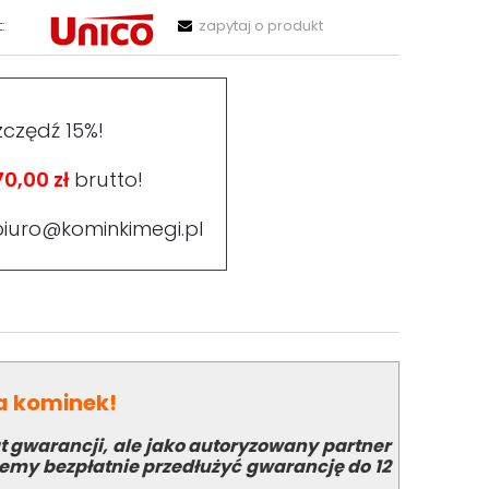
:
zapytaj o produkt
zczędź 15%!
70,00 zł
brutto!
biuro@kominkimegi.pl
na kominek!
t gwarancji, ale jako autoryzowany partner
my bezpłatnie przedłużyć gwarancję do 12