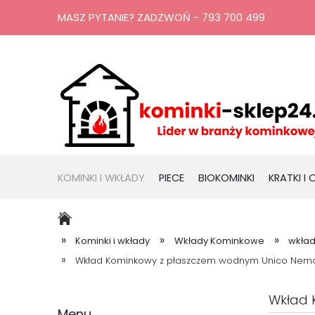
MASZ PYTANIE? ZADZWOŃ - 793 700 499
KOMINKI I WKŁADY
PIECE
BIOKOMINKI
KRATKI I
RURY, KOMINY
PROMOCJE
»
»
»
Kominki i wkłady
Wkłady Kominkowe
wkła
»
Wkład Kominkowy z płaszczem wodnym Unico Nemo
Wkład 
Menu